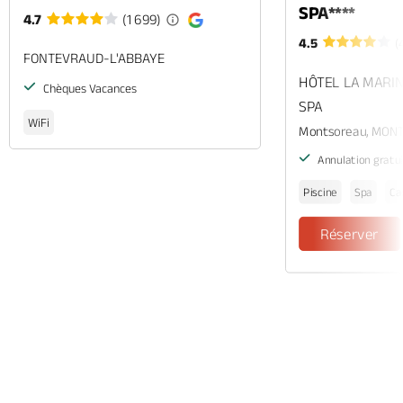
SPA****
4.7
(1 699)
4.5
(
FONTEVRAUD-L'ABBAYE
HÔTEL LA MARIN
Chèques Vacances
SPA
WiFi
Montsoreau, MON
Annulation gratu
Piscine
Spa
Ca
Réserver
Appeler
Mail
Site web