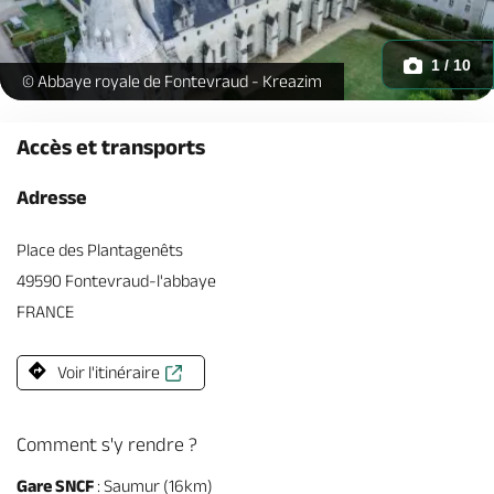
1 / 10
Fontevraud -
© Abbaye royale de Fontevraud - Kreazim
Accès et transports
Adresse
Place des Plantagenêts
49590 Fontevraud-l'abbaye
FRANCE
Voir l'itinéraire
Comment s'y rendre ?
Gare SNCF
: Saumur (16km)