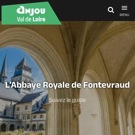
MENU
Découvrir
À voir, à faire
Agenda
L’Abbaye Royale de Fontevraud
Dormir, manger
Suivez le guide
Séjours, cadeaux