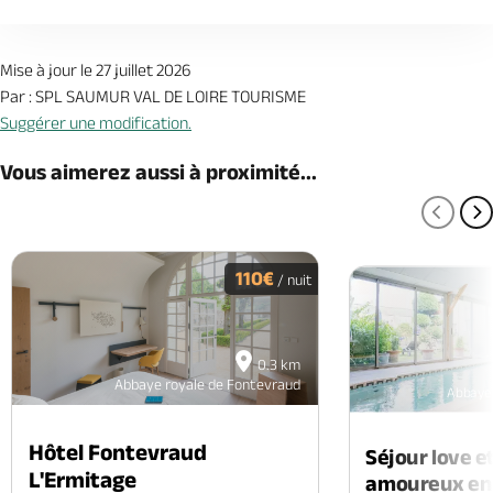
Mise à jour le 27 juillet 2026
Par : SPL SAUMUR VAL DE LOIRE TOURISME
Suggérer une modification.
Vous aimerez aussi à proximité...
PAGE
P
110€
/ nuit
0.3 km
Abbaye royale de Fontevraud
Abbaye 
Hôtel Fontevraud
Séjour love e
L'Ermitage
amoureux en 