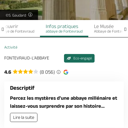
Billetterie en ligne
©S. Gaudard
écouvrir
Infos pratiques
Le Musée
bbaye de Fontevraud
abbaye de Fontevraud
Abbaye de Fontevra
Brochures & Cartes
Offices de tourisme
Comment venir ?
Ecrivez-nous
Activité
FONTEVRAUD-L'ABBAYE
Eco-engagé
4.6
(8 056)
Descriptif
Percez les mystères d'une abbaye millénaire et
laissez-vous surprendre par son histoire...
Lire la suite