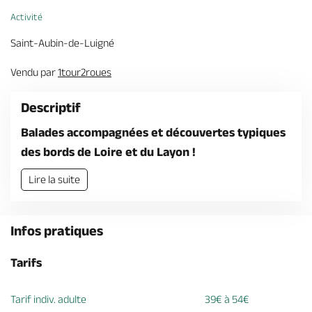
Billetterie en ligne
Activité
Saint-Aubin-de-Luigné
Vendu par
1tour2roues
Brochures & Cartes
Offices de tourisme
Comment venir ?
Ecrivez-nous
Descriptif
Balades accompagnées et découvertes typiques
des bords de Loire et du Layon !
Lire la suite
Infos pratiques
Tarifs
Tarif indiv. adulte
39€ à 54€