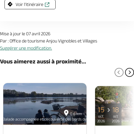
Voir l'itinéraire
Mise à jour le 07 avril 2026
Par : Office de tourisme Anjou Vignobles et Villages
Suggérer une modification.
Vous aimerez aussi à proximité...
PAGE
P
15
18
0.6 km
oct
oct
Balade accompagnée et découverte des bords de Loire et du Layon
Balade accompagnée et 
2026
2026