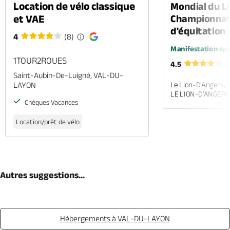
Location de vélo classique
Mondial du Li
et VAE
Championnat
d'équitation
4
(8)
Manifestation spo
1TOUR2ROUES
4.5
(
Saint-Aubin-De-Luigné, VAL-DU-
LAYON
Le Lion-D'Angers,
LE LION-D'ANGERS
Chèques Vacances
Location/prêt de vélo
Autres suggestions...
Hébergements à VAL-DU-LAYON