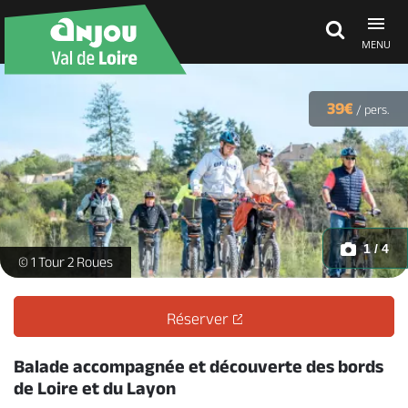
MENU
Découvrir
39€
/
pers.
À voir, à faire
Agenda
1 / 4
TDS-L (37) -
© 1 Tour 2 Roues
Dormir, manger
Réserver
Séjours, cadeaux
Balade accompagnée et découverte des bords
de Loire et du Layon