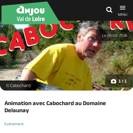
MENU
Découvrir
Le 06 oct 2026
À voir, à faire
Agenda
1 / 1
Spectacle-Cabochard-Domaine-Delaunay-Mauges-sur-Loire -
© Cabochard
Dormir, manger
Animation avec Cabochard au Domaine
Delaunay
Séjours, cadeaux
Evénement