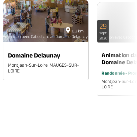
29
0.2 km
sept
Animation avec Cabochard au Domaine Delaunay
Animation avec Caboch
2026
Animation d
Domaine Delaunay
Domaine Del
Montjean-Sur-Loire, MAUGES-SUR-
LOIRE
Randonnée - Prom
Montjean-Sur-Loi
LOIRE