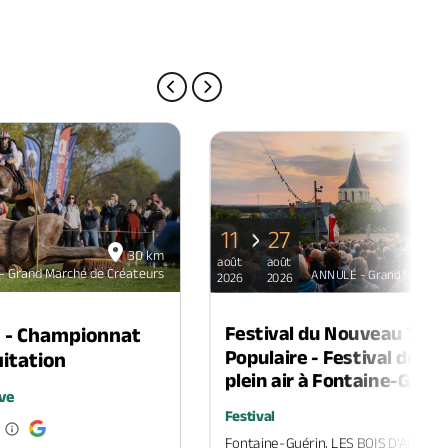
PAGE PRÉCÉDENTE
PAGE SUIVANTE
11
27
30 km
août
août
 Grand Marché de Créateurs
ANNULÉ - Grand Marché 
2026
2026
Festival du Nouveau Thé
n - Championnat
Populaire - Festival de th
itation
plein air à Fontaine-Guéri
ve
Festival
Fontaine-Guérin, LES BOIS D'ANJOU