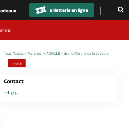
Billetterie en ligne
 cadeaux
ement !
Tout l'Anjou
Marchés
ANNULÉ - Grand Marché de Créateurs
ANNULÉ
Contact
Mail