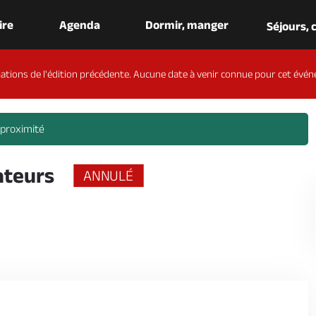
aire
Agenda
Dormir, manger
Séjours,
ations de l'édition précédente. Aucune date à venir connue pour cet évén
 proximité
ateurs
ANNULÉ