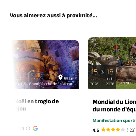
Vous aimerez aussi à proximité...
15
18
06
55 km
oct
oct
déc
ANNULÉ -
ANNULÉ - Grand Marché de Créateurs
2026
2026
2026
é de Noël en troglo de
Mondial du Lio
-en-Anjou
du monde d'équ
é
Manifestation sporti
(47)
4.5
(123)