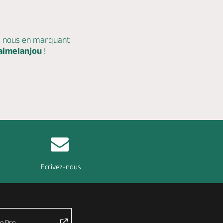
c nous en marquant
aimelanjou
!
Ecrivez-nous
e Pro