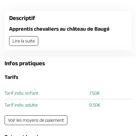
Billetterie en ligne
Descriptif
Apprentis chevaliers au château de Baugé
Lire la suite
Brochures & Cartes
Offices de tourisme
Comment venir ?
Ecrivez-nous
Infos pratiques
Tarifs
Tarif indiv. enfant
7.50€
Tarif indiv. adulte
9.50€
Voir les moyens de paiement