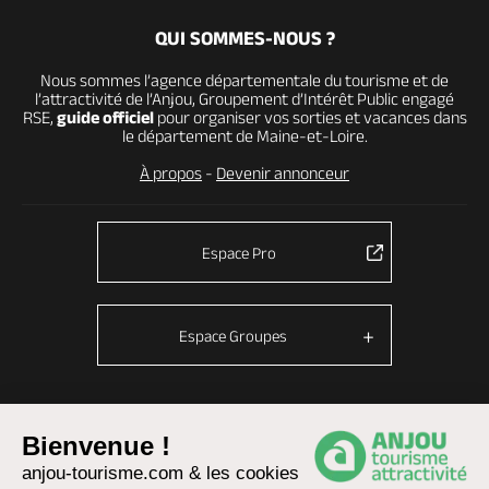
QUI SOMMES-NOUS ?
Nous sommes l’agence départementale du tourisme et de
l’attractivité de l’Anjou, Groupement d’Intérêt Public engagé
RSE,
guide officiel
pour organiser vos sorties et vacances dans
le département de Maine-et-Loire.
À propos
-
Devenir annonceur
Espace Pro
Espace Groupes
© Anjou tourisme 2026 -
Plan du site
-
Fonctionnement du site
Bienvenue !
anjou-tourisme.com & les cookies
Mentions légales
-
Données personnelles
-
Cookies