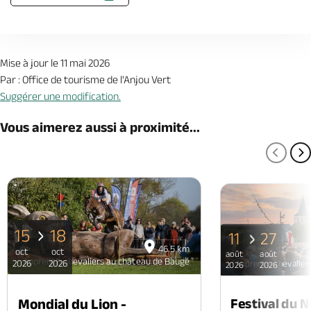
Mise à jour le 11 mai 2026
Par : Office de tourisme de l'Anjou Vert
Suggérer une modification.
Vous aimerez aussi à proximité...
PAGE
P
15
18
11
27
46.5 km
oct
oct
août
août
Apprentis chevaliers au château de Baugé
2026
2026
Apprentis chevalier
2026
2026
Mondial du Lion -
Festival du 