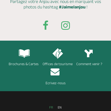
Partagez votre Anjou avec nous en marquant
vos
photos du hashtag
#Jaimelanjou
!
Brochures & Cartes
Offices de tourisme
Comment venir ?
Ecrivez-nous
FR
EN