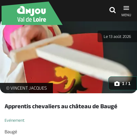
MENU
Découvrir
Le 13 août 2026
À voir, à faire
Agenda
1 / 1
apprentis chevaliers -
© VINCENT JACQUES
Dormir, manger
Apprentis chevaliers au château de Baugé
Evénement
Séjours, cadeaux
Baugé