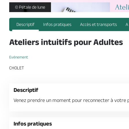
Découvrez mes z'ateliers intuitifs pour adultes _1 -
© Pétale de lune
Descriptif
Infos pratiques
Accès et transports
A
Ateliers intuitifs pour Adultes
Evénement
CHOLET
Descriptif
Venez prendre un moment pour reconnecter à votre par
Infos pratiques