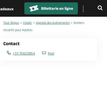
Billetterie en ligne
 cadeaux
Tout l'Anjou
Cholet
Agenda des événements
Ateliers
intuitifs pour Adultes
Contact
+33 76823864
Mail