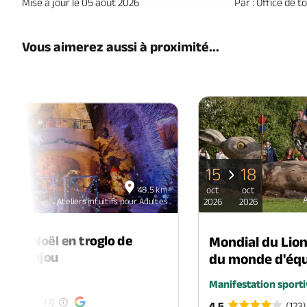
Mise à jour le 05 août 2026
Par : Office de 
Vous aimerez aussi à proximité...
15
18
06
48.5 km
oct
oct
déc
A
Ateliers intuitifs pour Adultes
2026
2026
2026
é de Noël en troglo de
Mondial du Lio
-en-Anjou
du monde d'équ
é
Manifestation sporti
(47)
4.5
(123)