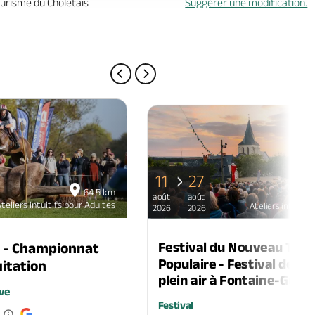
tourisme du Choletais
Suggérer une modification.
PAGE PRÉCÉDENTE
PAGE SUIVANTE
11
27
64.5 km
août
août
teliers intuitifs pour Adultes
Ateliers intuitif
2026
2026
Festival du Nouveau Thé
n - Championnat
Populaire - Festival de th
itation
plein air à Fontaine-Guéri
ve
Festival