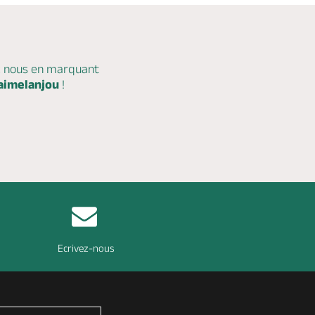
c nous en marquant
aimelanjou
!
Ecrivez-nous