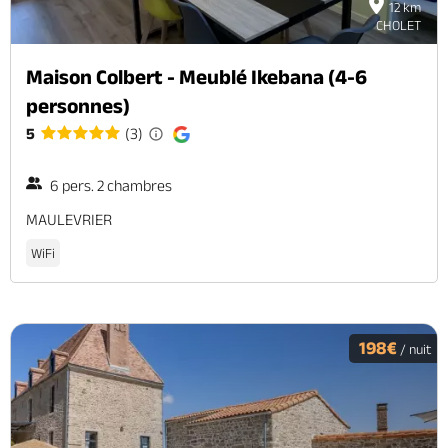
12 km
CHOLET
Maison Colbert - Meublé Ikebana (4-6
personnes)
5
(3)
6 pers. 2 chambres
MAULEVRIER
WiFi
198€
/ nuit