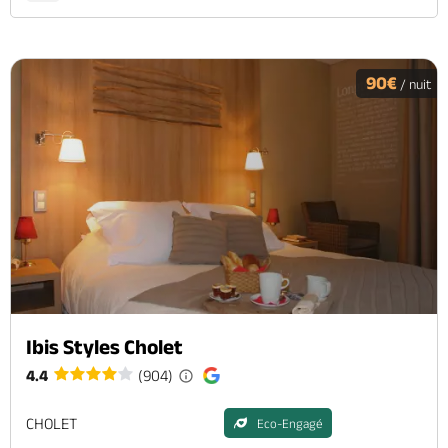
90€
/ nuit
Ibis Styles Cholet
4.4
(904)
CHOLET
Eco-Engagé