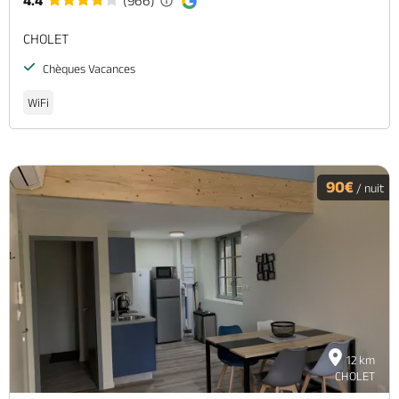
4.4
(966)
CHOLET
Chèques Vacances
WiFi
90€
/ nuit
12 km
CHOLET