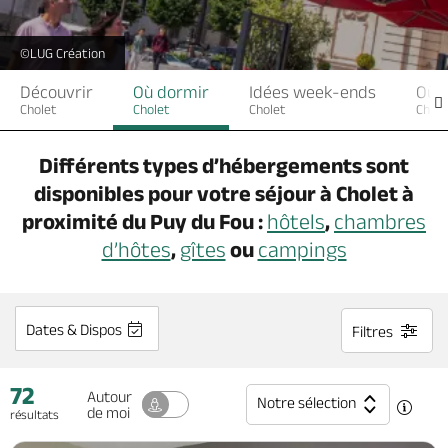
Billetterie en ligne
©LUG Création
Découvrir
Où dormir
Idées week-ends
Où 
Cholet
Cholet
Cholet
Chole
Brochures & Cartes
Offices de tourisme
Comment venir ?
Ecrivez-nous
Différents types d’hébergements sont
disponibles pour votre séjour à
Cholet
à
proximité du Puy du Fou
:
hôtels
,
chambres
d’hôtes
,
gîtes
ou
campings
Dates & Dispos
Filtres
72
Autour
Notre sélection
de moi
résultats