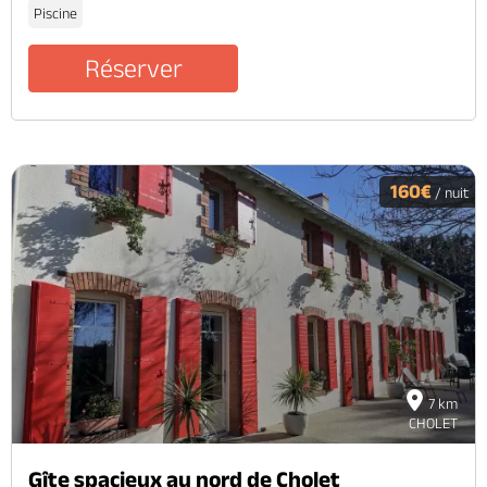
Piscine
Réserver
160€
/ nuit
7 km
CHOLET
Gîte spacieux au nord de Cholet