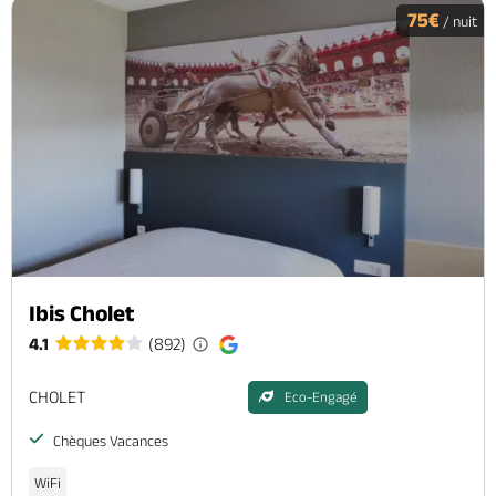
75€
/ nuit
Ibis Cholet
4.1
(892)
CHOLET
Eco-Engagé
Chèques Vacances
WiFi