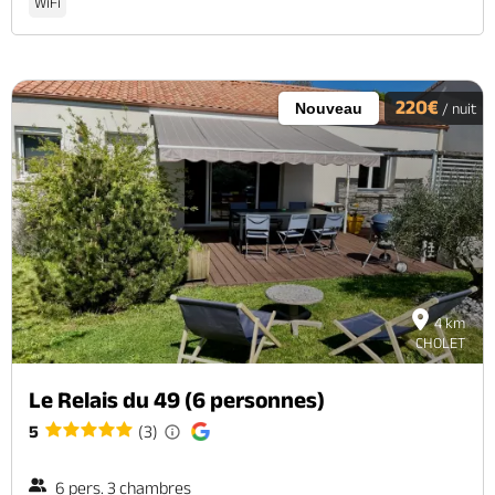
WiFi
220€
Nouveau
/ nuit
4 km
CHOLET
Le Relais du 49 (6 personnes)
5
(3)
6 pers. 3 chambres