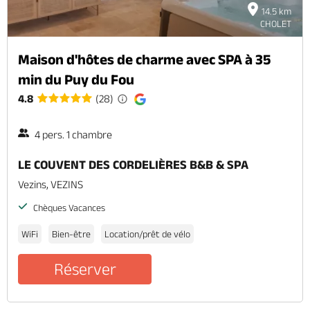
14.5 km
CHOLET
Maison d'hôtes de charme avec SPA à 35
min du Puy du Fou
4.8
(28)
4 pers. 1 chambre
LE COUVENT DES CORDELIÈRES B&B & SPA
Vezins, VEZINS
Chèques Vacances
WiFi
Bien-être
Location/prêt de vélo
Réserver