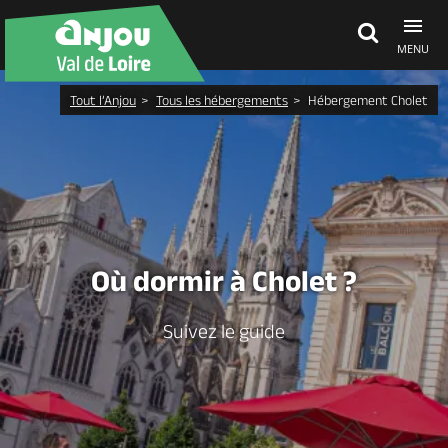
MENU
Tout l’Anjou
Tous les hébergements
Hébergement Cholet
Découvrir
À voir, à faire
Agenda
Où dormir à Cholet ?
Dormir, manger
Suivez le guide
Séjours, cadeaux