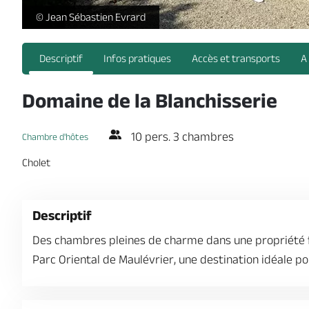
Chambre d'Hôtes Domaine de la Blanchisserie Puy Saint Bonne
© Jean Sébastien Evrard
Descriptif
Infos pratiques
Accès et transports
A
Domaine de la Blanchisserie
10 pers. 3 chambres
Chambre d'hôtes
Cholet
Descriptif
Des chambres pleines de charme dans une propriété fa
Parc Oriental de Maulévrier, une destination idéale p