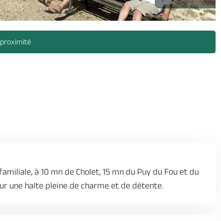
t_1 -
 proximité
miliale, à 10 mn de Cholet, 15 mn du Puy du Fou et du
our une halte pleine de charme et de détente.