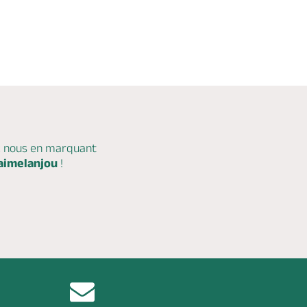
c nous en marquant
aimelanjou
!