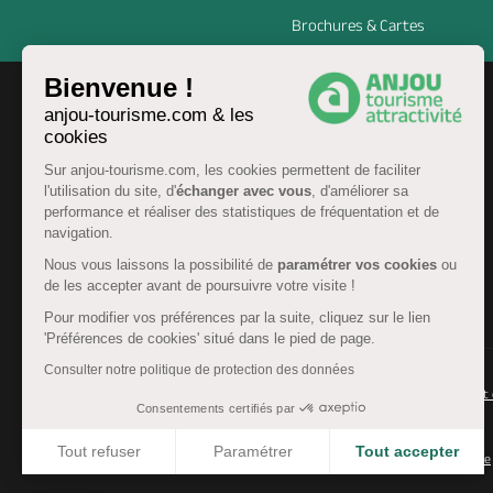
Brochures & Cartes
Bienvenue !
anjou-tourisme.com & les
cookies
Sur anjou-tourisme.com, les cookies permettent de faciliter
l'utilisation du site, d'
échanger avec vous
, d'améliorer sa
performance et réaliser des statistiques de fréquentation et de
navigation.
Nous vous laissons la possibilité de
paramétrer vos cookies
ou
de les accepter avant de poursuivre votre visite !
FR
Pour modifier vos préférences par la suite, cliquez sur le lien
'Préférences de cookies' situé dans le pied de page.
Consulter notre politique de protection des données
© Anjou tourisme 2026 -
Plan du site
-
Fonctionnement 
Consentements certifiés par
Mentions légales
-
Données personnelles
-
Cookies
Tout refuser
Paramétrer
Tout accepter
CGU Réservation
-
Accessibilité : partiellement conforme
Axeptio consent
Plateforme de Gestion du Consentement : Personnalisez 