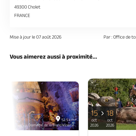
49300 Cholet
FRANCE
Mise à jour le 07 août 2026
Par : Office de t
Vous aimerez aussi à proximité...
15
18
06
52.5 km
oct
oct
déc
Domaine de la Blanchisserie
2026
2026
2026