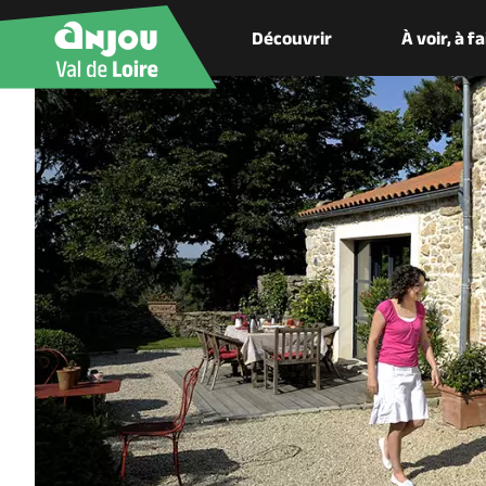
Découvrir
À voir, à f