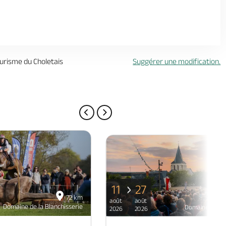
ourisme du Choletais
Suggérer une modification.
PAGE PRÉCÉDENTE
PAGE SUIVANTE
11
27
72 km
août
août
Domaine de la Blanchisserie
Domaine de la 
2026
2026