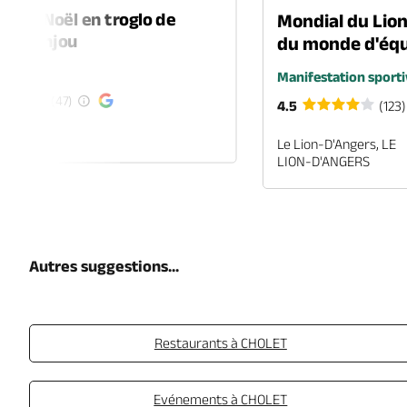
é de Noël en troglo de
Mondial du Lio
-en-Anjou
du monde d'équ
é
Manifestation sporti
(47)
4.5
(123)
EN-ANJOU
Le Lion-D'Angers, LE
LION-D'ANGERS
Autres suggestions...
Restaurants à CHOLET
Evénements à CHOLET