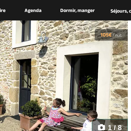
aire
Agenda
Dormir, manger
Séjours,
105€
/
nuit
1 / 8