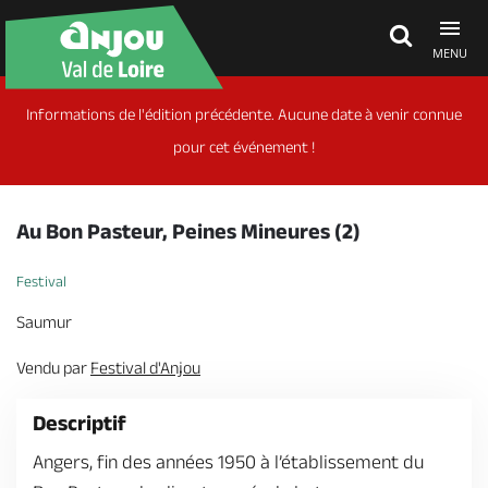
MENU
Informations de l'édition précédente. Aucune date à venir connue
Découvrir
pour cet événement !
À voir, à faire
Au Bon Pasteur, Peines Mineures (2)
Agenda
Festival
Saumur
Dormir, manger
Vendu par
Festival d'Anjou
Descriptif
Séjours, cadeaux
Angers, fin des années 1950 à l’établissement du