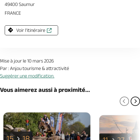
49400 Saumur
FRANCE
Voir l'itinéraire
Mise à jour le 10 mars 2026
Par : Anjou tourisme & attractivité
Suggérer une modification.
Vous aimerez aussi à proximité...
PAGE
P
15
18
11
27