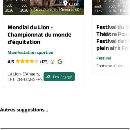
63 km
oct
oct
août
août
Au Bon Pasteur, Peines Mineures (2)
2026
2026
Au Bon Pasteu
2026
2026
Mondial du Lion -
Festival du 
Théâtre Popul
Championnat du monde
Festival de t
d'équitation
plein air à F
Manifestation sportive
Festival
4.5
(123)
Fontaine-Guérin, 
Le Lion-D'Angers,
Eco-Engagé
LE LION-D'ANGERS
Autres suggestions...