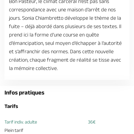
Bon Pasteur, le climat carcéral n’est pas sans
Billetterie en ligne
correspondance avec une maison d’arrêt de nos
jours. Sonia Chiambretto développe le thème de la
fuite – déjà abordé dans plusieurs de ses textes. Il
prend ici la forme d’une course en quête
d’émancipation, seul moyen d’échapper à l’autorité
Brochures & Cartes
Offices de tourisme
Comment venir ?
Ecrivez-nous
et s’affranchir des normes. Dans cette nouvelle
création, chaque fragment de réalité se tisse avec
la mémoire collective.
Infos pratiques
Tarifs
Tarif indiv. adulte
36€
Plein tarif