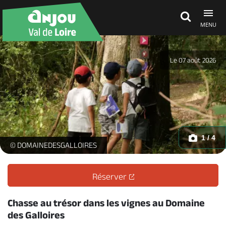
MENU
Découvrir
Le 07 août 2026
À voir, à faire
Agenda
1 / 4
chasse_au_trésor_balade_enfant_domaine_des_galloires -
© DOMAINEDESGALLOIRES
Dormir, manger
Réserver
Séjours, cadeaux
Chasse au trésor dans les vignes au Domaine
des Galloires