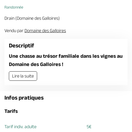
Billetterie en ligne
Randonnée
Drain (Domaine des Galloires)
Vendu par
Domaine des Galloires
Brochures & Cartes
Offices de tourisme
Comment venir ?
Ecrivez-nous
Descriptif
Une chasse au trésor familiale dans les vignes au
Domaine des Galloires !
Lire la suite
Infos pratiques
Tarifs
Tarif indiv. adulte
5€