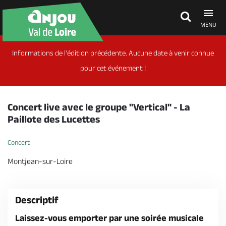
MENU
Informations de l'édition précédente. Aucune date à venir connue
Découvrir
pour cet événement !
À voir, à faire
Concert live avec le groupe "Vertical" - La
Paillote des Lucettes
Agenda
Concert
Montjean-sur-Loire
Dormir, manger
Descriptif
Séjours, cadeaux
Laissez-vous emporter par une soirée musicale