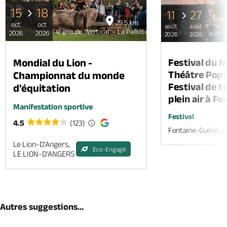
15
18
11
27
29.5 km
oct
oct
août
août
Concert live avec le groupe "Vertical" - La Paillote des Lucettes
2026
2026
Concert live avec le grou
2026
2026
Mondial du Lion -
Festival du 
Théâtre Popul
Championnat du monde
Festival de t
d'équitation
plein air à F
Manifestation sportive
Festival
4.5
(123)
Fontaine-Guérin, 
Le Lion-D'Angers,
Eco-Engagé
LE LION-D'ANGERS
Autres suggestions...