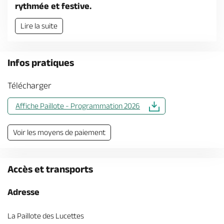
Billetterie en ligne
rythmée et festive.
Lire la suite
Infos pratiques
Brochures & Cartes
Offices de tourisme
Comment venir ?
Ecrivez-nous
Télécharger
Affiche Paillote - Programmation 2026
Voir les moyens de paiement
Accès et transports
Adresse
La Paillote des Lucettes