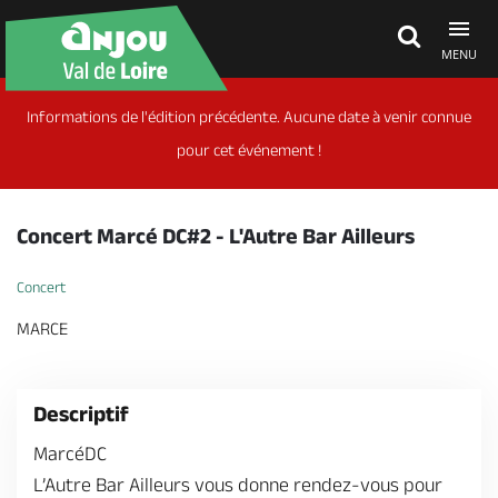
MENU
Informations de l'édition précédente. Aucune date à venir connue
Découvrir
pour cet événement !
À voir, à faire
Concert Marcé DC#2 - L'Autre Bar Ailleurs
Agenda
Concert
MARCE
Dormir, manger
Descriptif
Séjours, cadeaux
MarcéDC
L’Autre Bar Ailleurs vous donne rendez-vous pour