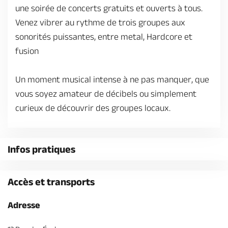
Billetterie en ligne
une soirée de concerts gratuits et ouverts à tous.
Venez vibrer au rythme de trois groupes aux
sonorités puissantes, entre metal, Hardcore et
fusion
Brochures & Cartes
Offices de tourisme
Comment venir ?
Ecrivez-nous
Un moment musical intense à ne pas manquer, que
vous soyez amateur de décibels ou simplement
curieux de découvrir des groupes locaux.
Infos pratiques
Accès et transports
Adresse