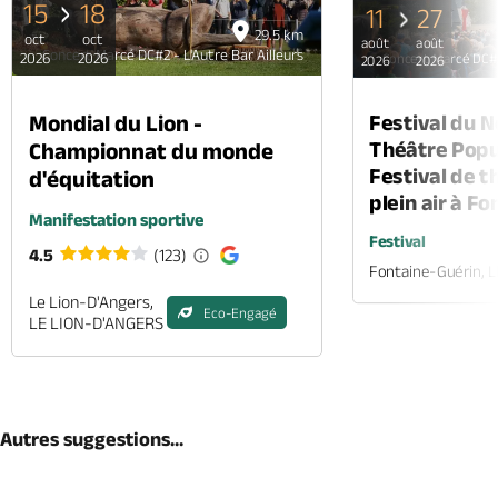
15
18
11
27
29.5 km
oct
oct
août
août
Concert Marcé DC#2 - L'Autre Bar Ailleurs
2026
2026
Concert Marcé DC#2 
2026
2026
Mondial du Lion -
Festival du 
Théâtre Popul
Championnat du monde
Festival de t
d'équitation
plein air à F
Manifestation sportive
Festival
4.5
(123)
Fontaine-Guérin, 
Le Lion-D'Angers,
Eco-Engagé
LE LION-D'ANGERS
Autres suggestions...