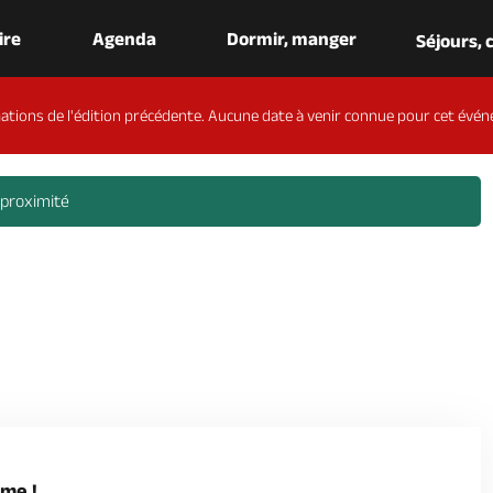
aire
Agenda
Dormir, manger
Séjours,
ations de l'édition précédente. Aucune date à venir connue pour cet évén
 proximité
ome !