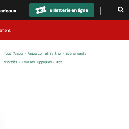
Billetterie en ligne
 cadeaux
ement !
Tout l'Anjou
Anjou Loir et Sarthe
Evénements
sportifs
Courses Hippiques - Trot