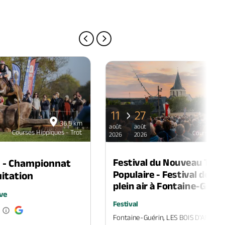
PAGE PRÉCÉDENTE
PAGE SUIVANTE
11
27
36.5 km
août
août
Courses Hippiques - Trot
Courses Hip
2026
2026
Festival du Nouveau Thé
n - Championnat
Populaire - Festival de th
itation
plein air à Fontaine-Guéri
ve
Festival
Fontaine-Guérin, LES BOIS D'ANJOU