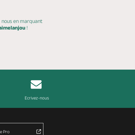
c nous en marquant
aimelanjou
!
Ecrivez-nous
e Pro