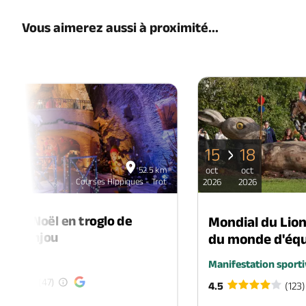
Vous aimerez aussi à proximité...
15
18
06
52.5 km
oct
oct
déc
Courses Hippiques - Trot
2026
2026
2026
é de Noël en troglo de
Mondial du Lio
-en-Anjou
du monde d'équ
é
Manifestation sporti
(47)
4.5
(123)