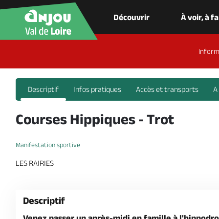
Découvrir
À voir, à f
Inform
Descriptif
Infos pratiques
Accès et transports
A
Courses Hippiques - Trot
Manifestation sportive
LES RAIRIES
Descriptif
Venez passer un après-midi en famille à l'hippodr