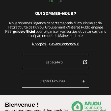
FR
EN
QUI SOMMES-NOUS ?
Nous sommes l’agence départementale du tourisme et de
l’attractivité de l’Anjou, Groupement d’Intérêt Public engagé
RSE,
guide officiel
pour organiser vos sorties et vacances dans
le département de Maine-et-Loire.
À propos
-
Devenir annonceur
Espace Pro
Espace Groupes
Bienvenue !
© Anjou tourisme 2026 -
Plan du site
-
Fonctionnement du site
anjou-tourisme.com & les cookies