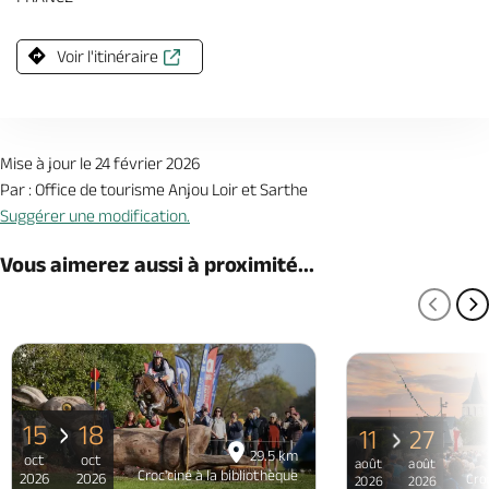
Voir l'itinéraire
Mise à jour le 24 février 2026
Par : Office de tourisme Anjou Loir et Sarthe
Suggérer une modification.
Vous aimerez aussi à proximité...
PAGE
P
15
18
11
27
29.5 km
oct
oct
août
août
Croc'ciné à la bibliothèque
2026
2026
Croc
2026
2026