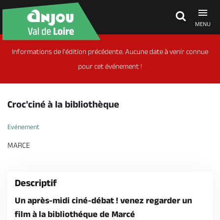
MENU
Informations de l'édition précédente. Aucune date à venir connue
Découvrir
pour cet événement !
À voir, à faire
Croc'ciné à la bibliothèque
Agenda
Evénement
MARCE
Dormir, manger
Descriptif
Séjours, cadeaux
Un après-midi ciné-débat ! venez regarder un
film à la bibliothéque de Marcé