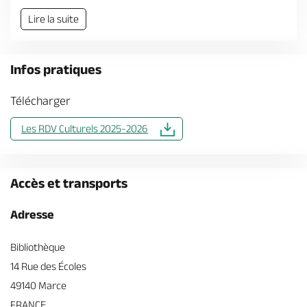
Billetterie en ligne
Lire la suite
Infos pratiques
Télécharger
Brochures & Cartes
Offices de tourisme
Comment venir ?
Ecrivez-nous
Les RDV Culturels 2025-2026
Accès et transports
Adresse
Bibliothèque
14 Rue des Écoles
49140 Marce
FRANCE