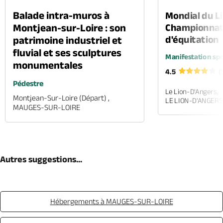
Balade intra-muros à
Mondial du Li
Montjean-sur-Loire : son
Championnat
d'équitation
patrimoine industriel et
fluvial et ses sculptures
Manifestation spo
monumentales
4.5
(
Pédestre
Le Lion-D'Angers,
Montjean-Sur-Loire (départ) ,
LE LION-D'ANGERS
MAUGES-SUR-LOIRE
Autres suggestions...
Hébergements à MAUGES-SUR-LOIRE