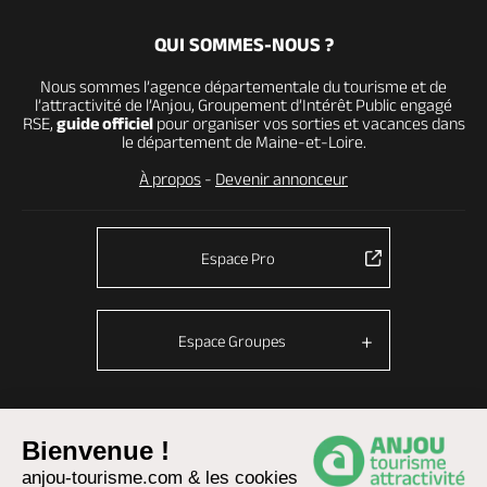
QUI SOMMES-NOUS ?
Nous sommes l’agence départementale du tourisme et de
l’attractivité de l’Anjou, Groupement d’Intérêt Public engagé
RSE,
guide officiel
pour organiser vos sorties et vacances dans
le département de Maine-et-Loire.
À propos
-
Devenir annonceur
Espace Pro
Espace Groupes
© Anjou tourisme 2026 -
Plan du site
-
Fonctionnement du site
Bienvenue !
anjou-tourisme.com & les cookies
Mentions légales
-
Données personnelles
-
Cookies