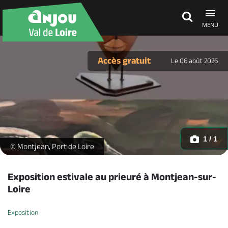
MENU
Découvrir
Accès gratuit
Le 06 août 2026
À voir, à faire
Agenda
1 / 1
exposition-prieuré-montjean-sur-loire -
© Montjean, Port de Loire
Dormir, manger
Exposition estivale au prieuré à Montjean-sur-
Loire
Séjours, cadeaux
Exposition