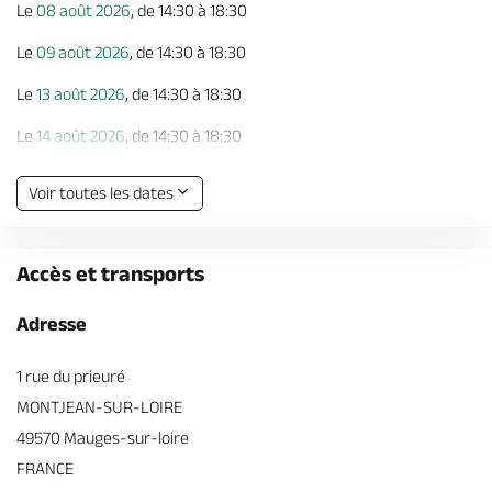
Le
08 août 2026
, de 14:30 à 18:30
Le
09 août 2026
, de 14:30 à 18:30
Le
13 août 2026
, de 14:30 à 18:30
Le
14 août 2026
, de 14:30 à 18:30
Le
15 août 2026
, de 14:30 à 18:30
Voir toutes les dates
Le
16 août 2026
, de 14:30 à 18:30
Le
20 août 2026
, de 14:30 à 18:30
Accès et transports
Le
21 août 2026
, de 14:30 à 18:30
Adresse
Le
22 août 2026
, de 14:30 à 18:30
1 rue du prieuré
Le
23 août 2026
, de 14:30 à 18:30
MONTJEAN-SUR-LOIRE
Le
27 août 2026
, de 14:30 à 18:30
49570 Mauges-sur-loire
FRANCE
Le
28 août 2026
, de 14:30 à 18:30