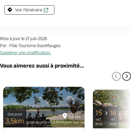
Le
29 août 2026
, de 14:30 à 18:30
Voir l'itinéraire
Le
30 août 2026
, de 14:30 à 18:30
Mise à jour le 27 juin 2026
Par : Pôle Tourisme ôsezMauges
Suggérer une modification.
Vous aimerez aussi à proximité...
PAGE
P
15
18
Distance
0.6 km
3,5km
oct
oct
Exposition estivale au prieuré à Montjean-sur-Loire
Exposition estivale au 
2026
2026