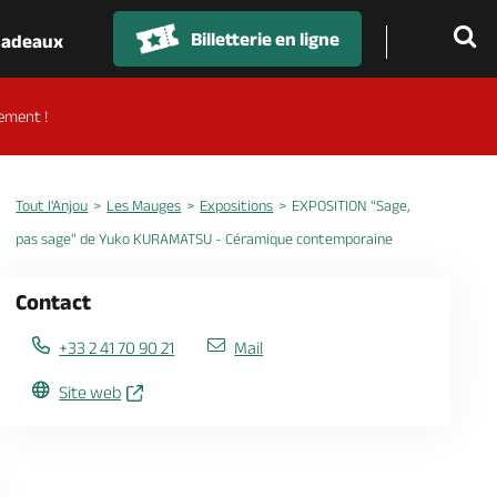
Billetterie en ligne
 cadeaux
ement !
Tout l'Anjou
Les Mauges
Expositions
EXPOSITION "Sage,
pas sage" de Yuko KURAMATSU - Céramique contemporaine
Contact
+33 2 41 70 90 21
Mail
Site web