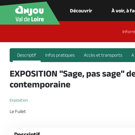
Découvrir
À voir, à f
Inform
Descriptif
Infos pratiques
Accès et transports
A
EXPOSITION "Sage, pas sage" 
contemporaine
Exposition
Le Fuilet
Descriptif