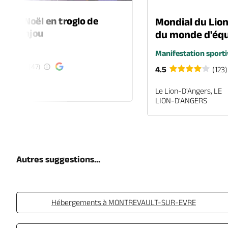
é de Noël en troglo de
Mondial du Lio
-en-Anjou
du monde d'équ
é
Manifestation sporti
(47)
4.5
(123)
EN-ANJOU
Le Lion-D'Angers, LE
LION-D'ANGERS
Autres suggestions...
Hébergements à MONTREVAULT-SUR-EVRE