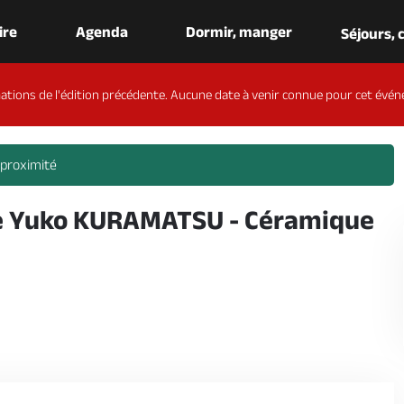
aire
Agenda
Dormir, manger
Séjours,
ations de l'édition précédente. Aucune date à venir connue pour cet évén
 proximité
de Yuko KURAMATSU - Céramique