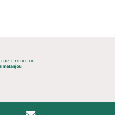
c nous en marquant
aimelanjou
!