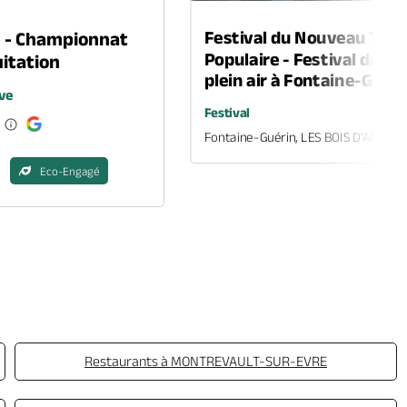
Festival du Nouveau Thé
n - Championnat
Populaire - Festival de th
itation
plein air à Fontaine-Guéri
ve
Festival
Fontaine-Guérin, LES BOIS D'ANJOU
Eco-Engagé
Restaurants à MONTREVAULT-SUR-EVRE