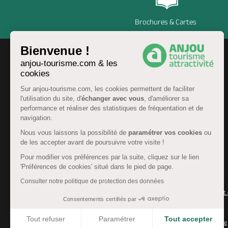
Brochures & Cartes
Bienvenue !
anjou-tourisme.com & les
cookies
Sur anjou-tourisme.com, les cookies permettent de faciliter
l'utilisation du site, d'
échanger avec vous
, d'améliorer sa
performance et réaliser des statistiques de fréquentation et de
navigation.
Nous vous laissons la possibilité de
paramétrer vos cookies
ou
de les accepter avant de poursuivre votre visite !
FR
Pour modifier vos préférences par la suite, cliquez sur le lien
'Préférences de cookies' situé dans le pied de page.
Consulter notre politique de protection des données
© Anjou tourisme 2026 -
Plan du site
-
Fonctionnement 
Consentements certifiés par
Mentions légales
-
Données personnelles
-
Cookies
Tout refuser
Paramétrer
Tout accepter
CGU Réservation
-
Accessibilité : partiellement conforme