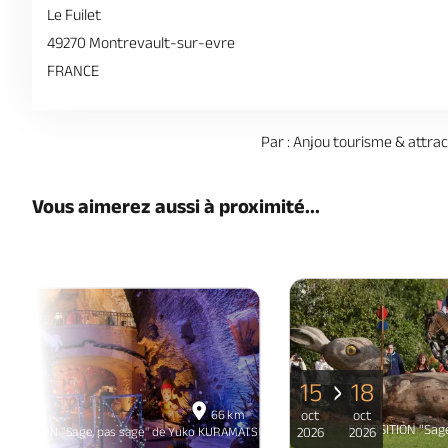
Le Fuilet
49270 Montrevault-sur-evre
FRANCE
Par : Anjou tourisme & attrac
Vous aimerez aussi à proximité...
15
18
06
66 km
oct
oct
déc
EXPOSITION "Sag
ntemporaine
XPOSITION "Sage, pas sage" de Yuko KURAMATSU - Céramique contemporaine
2026
2026
2026