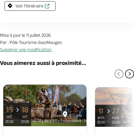
Voir l'itinéraire
Mise à jour le 11 juillet 2026
Par : Pôle Tourisme ôsezMauges
Suggérer une modification.
Vous aimerez aussi à proximité...
PAGE
P
15
18
11
27
47.5 km
oct
oct
août
août
Fête communale du 14 juillet à La Poitevinière : feu d'artifice remplacé par u
2026
2026
Fête communale du 14 jui
2026
2026