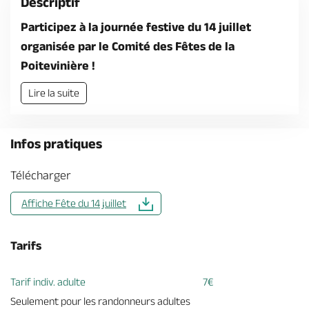
Descriptif
Billetterie en ligne
Participez à la journée festive du 14 juillet
organisée par le Comité des Fêtes de la
Poitevinière !
Lire la suite
Brochures & Cartes
Offices de tourisme
Comment venir ?
Ecrivez-nous
Infos pratiques
Télécharger
Affiche Fête du 14 juillet
Tarifs
Tarif indiv. adulte
7€
Seulement pour les randonneurs adultes