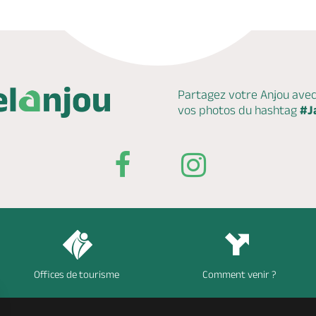
Partagez votre Anjou ave
vos photos du hashtag
#J
Offices de tourisme
Comment venir ?