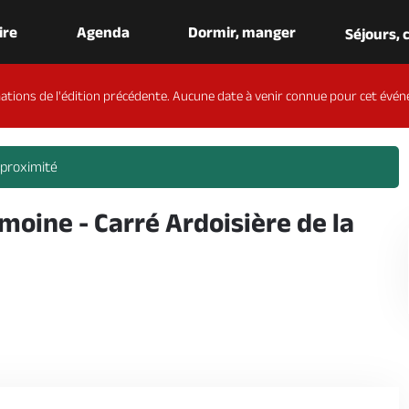
aire
Agenda
Dormir, manger
Séjours,
ations de l'édition précédente. Aucune date à venir connue pour cet évén
 proximité
oine - Carré Ardoisière de la