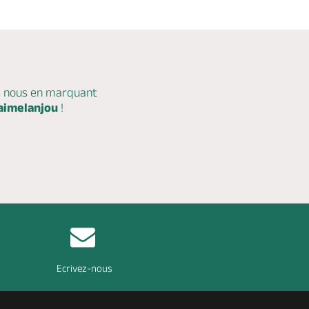
c nous en marquant
aimelanjou
!
Ecrivez-nous