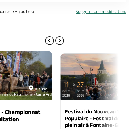
tourisme Anjou bleu
Suggérer une modification.
PAGE PRÉCÉDENTE
PAGE SUIVANTE
11
27
10.5 km
août
août
nnes du Patrimoine - Carré Ardoisière de la Pouëze
Journées Européennes du Patrimoi
2026
2026
Festival du Nouveau Thé
n - Championnat
Populaire - Festival de th
itation
plein air à Fontaine-Guéri