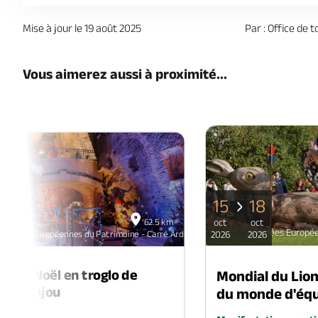
Mise à jour le 19 août 2025
Par : Office de 
Vous aimerez aussi à proximité...
15
18
06
62.5 km
oct
oct
déc
Journées Europée
ze
ournées Européennes du Patrimoine - Carré Ardoisière de la Pouëze
2026
2026
2026
é de Noël en troglo de
Mondial du Lio
-en-Anjou
du monde d'équ
é