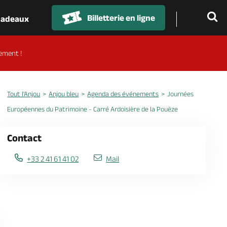
Billetterie en ligne
 cadeaux
ement !
Tout l'Anjou
Anjou bleu
Agenda des événements
Journées
Européennes du Patrimoine - Carré Ardoisière de la Pouëze
Contact
+33 2 41 61 41 02
Mail