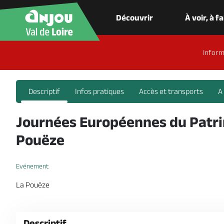
Découvrir
À voir, à f
Inform
Descriptif
Infos pratiques
Accès et transports
A
Journées Européennes du Patrim
Pouëze
Evénement
La Pouëze
Descriptif