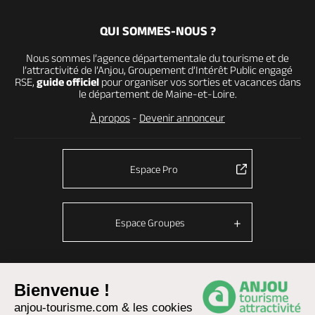
QUI SOMMES-NOUS ?
Nous sommes l’agence départementale du tourisme et de
l’attractivité de l’Anjou, Groupement d’Intérêt Public engagé
RSE,
guide officiel
pour organiser vos sorties et vacances dans
le département de Maine-et-Loire.
À propos
-
Devenir annonceur
Espace Pro
Espace Groupes
Bienvenue !
© Anjou tourisme 2026 -
Plan du site
-
Fonctionnement du site
anjou-tourisme.com & les cookies
Mentions légales
-
Données personnelles
-
Cookies