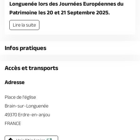
Billetterie en ligne
Longuenée lors des Journées Européennes du
Patrimoine les 20 et 21 Septembre 2025.
Lire la suite
Brochures & Cartes
Infos pratiques
Offices de tourisme
Comment venir ?
Ecrivez-nous
Accès et transports
Adresse
Place de l'église
Brain-sur-Longuenée
49370 Erdre-en-anjou
FRANCE