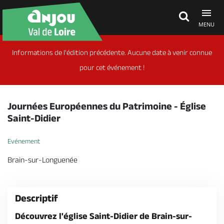
MENU
Informations de l'édition précédente. Aucune date à venir connue
Découvrir
pour cet événement !
À voir, à faire
Journées Européennes du Patrimoine - Église
Saint-Didier
Agenda
Evénement
Brain-sur-Longuenée
Dormir, manger
Descriptif
Séjours, cadeaux
Découvrez l'église Saint-Didier de Brain-sur-