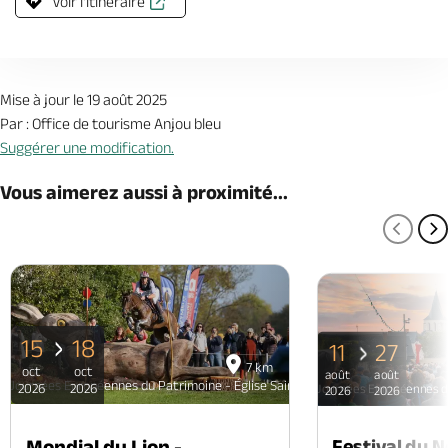
Voir l'itinéraire
Mise à jour le 19 août 2025
Par : Office de tourisme Anjou bleu
Suggérer une modification.
Vous aimerez aussi à proximité...
PAGE
P
15
18
11
27
7 km
oct
oct
août
août
Journées Européennes du Patrimoine - Église Saint-Didier
2026
2026
Journées Européennes du
2026
2026
Mondial du Lion -
Festival du 