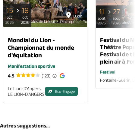
15
18
11
27
13 km
oct
oct
août
août
Journées Régionales de la Visite d'Entreprise - Total Energies Renouvelables
2026
2026
Journées Régionales de l
2026
2026
Mondial du Lion -
Festival du 
Théâtre Popul
Championnat du monde
Festival de t
d'équitation
plein air à F
Manifestation sportive
Festival
4.5
(123)
Fontaine-Guérin, 
Le Lion-D'Angers,
Eco-Engagé
LE LION-D'ANGERS
Autres suggestions...