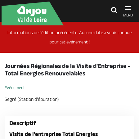
MENU
Informations de l'édition précédente. Aucune date à venir connue
Découvrir
pour cet événement !
À voir, à faire
Journées Régionales de la Visite d'Entreprise -
Total Energies Renouvelables
Agenda
Evénement
Segré (Station d'épuration)
Dormir, manger
Descriptif
Séjours, cadeaux
Visite de l'entreprise Total Energies