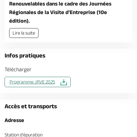
Billetterie en ligne
Renouvelables dans le cadre des Journées
Régionales de la Visite d'Entreprise (10e
édition).
Lire la suite
Brochures & Cartes
Offices de tourisme
Comment venir ?
Ecrivez-nous
Infos pratiques
Télécharger
Programme JRVE 2025
Accès et transports
Adresse
Station d'épuration