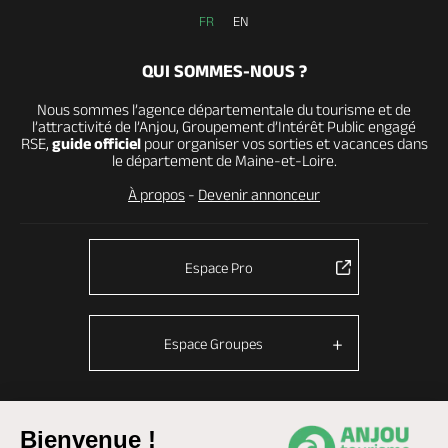
FR
EN
QUI SOMMES-NOUS ?
Nous sommes l’agence départementale du tourisme et de
l’attractivité de l’Anjou, Groupement d’Intérêt Public engagé
RSE,
guide officiel
pour organiser vos sorties et vacances dans
le département de Maine-et-Loire.
À propos
-
Devenir annonceur
Espace Pro
Espace Groupes
Bienvenue !
© Anjou tourisme 2026 -
Plan du site
-
Fonctionnement du site