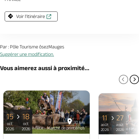
Voir l'itinéraire
Par : Pôle Tourisme ôsezMauges
Suggérer une modification.
Vous aimerez aussi à proximité...
PAGE
P
15
18
11
27
30 km
oct
oct
août
août
Le Bourg en fête – Marché de printemps
2026
2026
Le Bourg en fête 
2026
2026