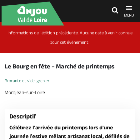
MENU
Informations de l'édition précédente. Aucune date à venir connue
Découvrir
pour cet événement !
À voir, à faire
Le Bourg en fête – Marché de printemps
Agenda
Brocante et vide-grenier
Montjean-sur-Loire
Dormir, manger
Descriptif
Séjours, cadeaux
Célébrez l'arrivée du printemps lors d'une
journée festive mêlant artisanat local, défilés de