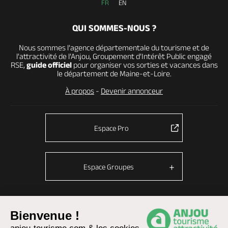
FR
EN
QUI SOMMES-NOUS ?
Nous sommes l’agence départementale du tourisme et de
l’attractivité de l’Anjou, Groupement d’Intérêt Public engagé
RSE,
guide officiel
pour organiser vos sorties et vacances dans
le département de Maine-et-Loire.
À propos
-
Devenir annonceur
Espace Pro
Espace Groupes
Bienvenue !
© Anjou tourisme 2026 -
Plan du site
-
Fonctionnement du site