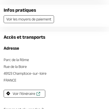
Billetterie en ligne
Infos pratiques
Voir les moyens de paiement
Accès et transports
Brochures & Cartes
Offices de tourisme
Comment venir ?
Ecrivez-nous
Adresse
Parc de la Rôme
Rue de la Boire
49123 Champtoce-sur-loire
FRANCE
Voir l'itinéraire