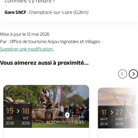
Comment s'y rendre ?
Gare SNCF
: Champtocé-sur-Loire (0,2km)
Mise à jour le 12 mai 2026
Par : Office de tourisme Anjou Vignobles et Villages
Suggérer une modification.
Vous aimerez aussi à proximité...
PAGE
P
15
18
11
27
27.5 km
oct
oct
août
août
LES CHAMPTO'FOLIES
2026
2026
2026
2026