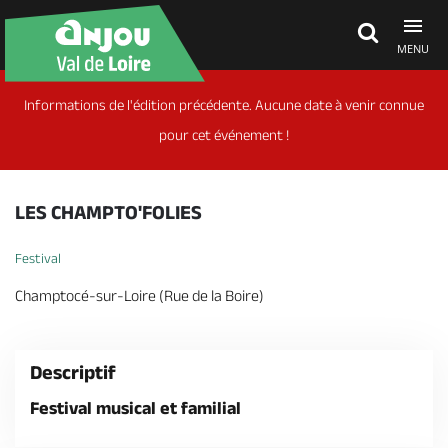
MENU
Informations de l'édition précédente. Aucune date à venir connue
Découvrir
pour cet événement !
À voir, à faire
LES CHAMPTO'FOLIES
Agenda
Festival
Champtocé-sur-Loire (Rue de la Boire)
Dormir, manger
Descriptif
Séjours, cadeaux
Festival musical et familial