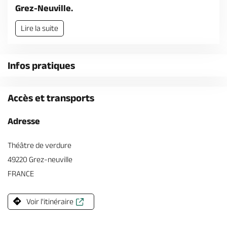
Billetterie en ligne
Grez-Neuville.
Lire la suite
Infos pratiques
Brochures & Cartes
Offices de tourisme
Comment venir ?
Ecrivez-nous
Accès et transports
Adresse
Théâtre de verdure
49220 Grez-neuville
FRANCE
Voir l'itinéraire