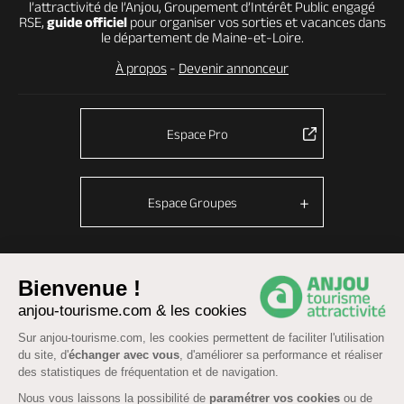
l’attractivité de l’Anjou, Groupement d’Intérêt Public engagé
RSE,
guide officiel
pour organiser vos sorties et vacances dans
le département de Maine-et-Loire.
À propos
-
Devenir annonceur
Espace Pro
Espace Groupes
Bienvenue !
© Anjou tourisme 2026 -
Plan du site
-
Fonctionnement du site
anjou-tourisme.com & les cookies
Mentions légales
-
Données personnelles
-
Cookies
Sur anjou-tourisme.com, les cookies permettent de faciliter l'utilisation
CGU Réservation
-
Accessibilité : partiellement conforme
du site, d'
échanger avec vous
, d'améliorer sa performance et réaliser
des statistiques de fréquentation et de navigation.
Nous vous laissons la possibilité de
paramétrer vos cookies
ou de