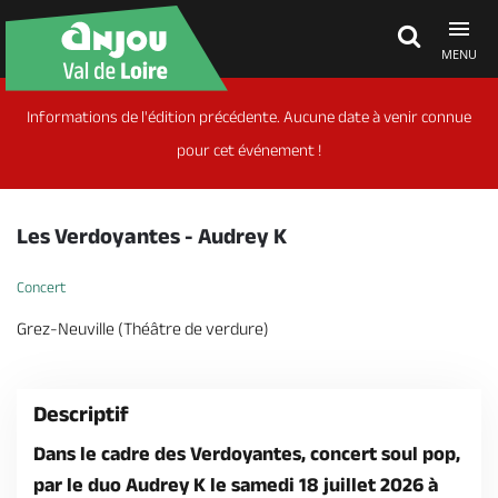
MENU
Informations de l'édition précédente. Aucune date à venir connue
Découvrir
pour cet événement !
À voir, à faire
Les Verdoyantes - Audrey K
Agenda
Concert
Grez-Neuville (Théâtre de verdure)
Dormir, manger
Descriptif
Séjours, cadeaux
Dans le cadre des Verdoyantes, concert soul pop,
par le duo Audrey K le samedi 18 juillet 2026 à