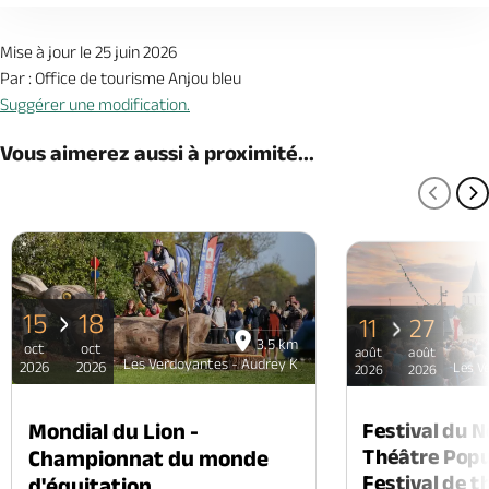
Mise à jour le 25 juin 2026
Par : Office de tourisme Anjou bleu
Suggérer une modification.
Vous aimerez aussi à proximité...
PAGE
P
15
18
11
27
3.5 km
oct
oct
août
août
Les Verdoyantes - Audrey K
2026
2026
Les V
2026
2026
Mondial du Lion -
Festival du 
Théâtre Popul
Championnat du monde
Festival de t
d'équitation