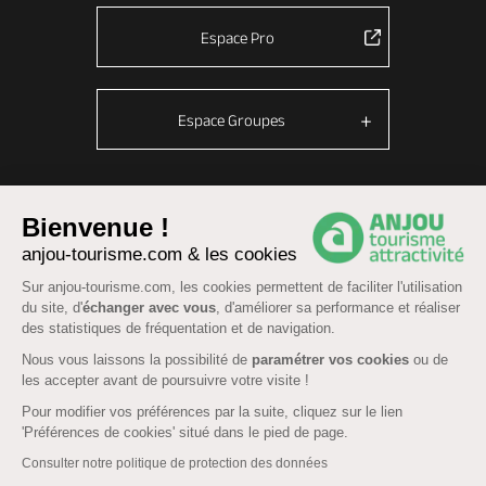
Espace Pro
Espace Groupes
© Anjou tourisme 2026 -
Plan du site
-
Fonctionnement du site
Bienvenue !
anjou-tourisme.com & les cookies
Mentions légales
-
Données personnelles
-
Cookies
CGU Réservation
-
Accessibilité : partiellement conforme
Sur anjou-tourisme.com, les cookies permettent de faciliter l'utilisation
du site, d'
échanger avec vous
, d'améliorer sa performance et réaliser
des statistiques de fréquentation et de navigation.
Nous vous laissons la possibilité de
paramétrer vos cookies
ou de
les accepter avant de poursuivre votre visite !
Pour modifier vos préférences par la suite, cliquez sur le lien
'Préférences de cookies' situé dans le pied de page.
Consulter notre politique de protection des données