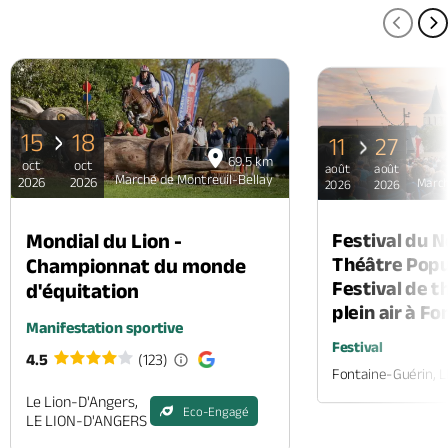
PAGE
P
15
18
11
27
69.5 km
oct
oct
août
août
Marché de Montreuil-Bellay
2026
2026
March
2026
2026
Mondial du Lion -
Festival du 
Théâtre Popul
Championnat du monde
Festival de t
d'équitation
plein air à F
Manifestation sportive
Festival
4.5
(123)
Fontaine-Guérin, 
Le Lion-D'Angers,
Eco-Engagé
LE LION-D'ANGERS