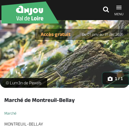
MENU
Découvrir
Accès gratuit
Du 01 janv au 31 déc 2026
À voir, à faire
Agenda
1 / 1
-
© Lum3n de Pexels
Dormir, manger
Marché de Montreuil-Bellay
Marché
Séjours, cadeaux
MONTREUIL-BELLAY