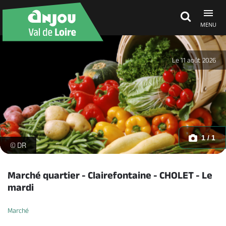
MENU
Découvrir
Le 11 août 2026
À voir, à faire
Agenda
1 / 1
Marché quartier _1 -
© DR
Dormir, manger
Marché quartier - Clairefontaine - CHOLET - Le
mardi
Séjours, cadeaux
Marché