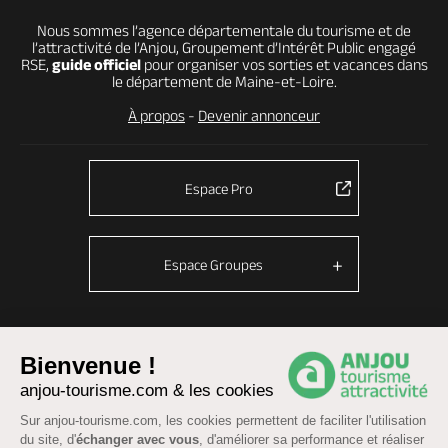
Nous sommes l’agence départementale du tourisme et de
l’attractivité de l’Anjou, Groupement d’Intérêt Public engagé
RSE,
guide officiel
pour organiser vos sorties et vacances dans
le département de Maine-et-Loire.
À propos
-
Devenir annonceur
Espace Pro
Espace Groupes
© Anjou tourisme 2026 -
Plan du site
-
Fonctionnement du site
Bienvenue !
anjou-tourisme.com & les cookies
Mentions légales
-
Données personnelles
-
Cookies
CGU Réservation
-
Accessibilité : partiellement conforme
Sur anjou-tourisme.com, les cookies permettent de faciliter l'utilisation
du site, d'
échanger avec vous
, d'améliorer sa performance et réaliser