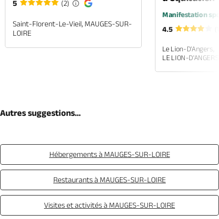
5
(2)
Manifestation spo
Saint-Florent-Le-Vieil, MAUGES-SUR-
4.5
(
LOIRE
Le Lion-D'Angers,
LE LION-D'ANGERS
Autres suggestions...
Hébergements à MAUGES-SUR-LOIRE
Restaurants à MAUGES-SUR-LOIRE
Visites et activités à MAUGES-SUR-LOIRE