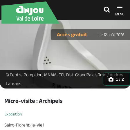
MENU
Découvrir
Accès gratuit
Le 12 août 2026
À voir, à faire
Agenda
urinoir duchamp microfolie mauges-sur-loire -
© Centre Pompidou, MNAM-CCI, Dist. GrandPalaisRmn / Audrey
1 / 2
Laurans
Dormir, manger
Micro-visite : Archipels
Exposition
Séjours, cadeaux
Saint-Florent-le-Vieil