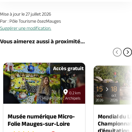
Mise à jour le 27 juillet 2026
Par : Pôle Tourisme ôsezMauges
Suggérer une modification.
Vous aimerez aussi à proximité...
PAGE
P
Accès gratuit
15
18
0.2 km
oct
oct
Micro-visite : Archipels
2026
2026
Musée numérique Micro-
Mondial du Li
Folie Mauges-sur-Loire
Championnat
d'équitation