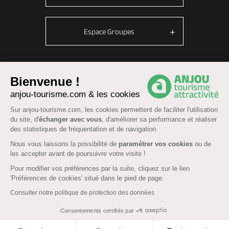
Espace Groupes
© Anjou tourisme 2026 -
Plan du site
-
Fonctionnement du site
Bienvenue !
anjou-tourisme.com & les cookies
Mentions légales
-
Données personnelles
-
Cookies
CGU Réservation
-
Accessibilité : partiellement conforme
Sur anjou-tourisme.com, les cookies permettent de faciliter l'utilisation
du site, d'
échanger avec vous
, d'améliorer sa performance et réaliser
des statistiques de fréquentation et de navigation.
Nous vous laissons la possibilité de
paramétrer vos cookies
ou de
les accepter avant de poursuivre votre visite !
Pour modifier vos préférences par la suite, cliquez sur le lien
'Préférences de cookies' situé dans le pied de page.
Consulter notre politique de protection des données
Consentements certifiés par
COOKIES