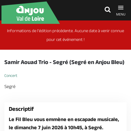
MENU
Informations de l'édition précédente. Aucune date à venir connue
Découvrir
pour cet événement !
À voir, à faire
Samir Aouad Trio - Segré (Segré en Anjou Bleu)
Agenda
Concert
Segré
Dormir, manger
Descriptif
Séjours, cadeaux
Le Fil Bleu vous emmène en escapade musicale,
le dimanche 7 juin 2026 à 10h45, à Segré.