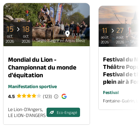
PAGE
P
15
18
11
27
13.5 km
oct
oct
août
août
Samir Aouad Trio - Segré (Segré en Anjou Bleu)
2026
2026
Samir Aouad Trio - Segré
2026
2026
Mondial du Lion -
Festival du 
Théâtre Popul
Championnat du monde
Festival de t
d'équitation
plein air à F
Manifestation sportive
Festival
4.5
(123)
Fontaine-Guérin, 
Le Lion-D'Angers,
Eco-Engagé
LE LION-D'ANGERS