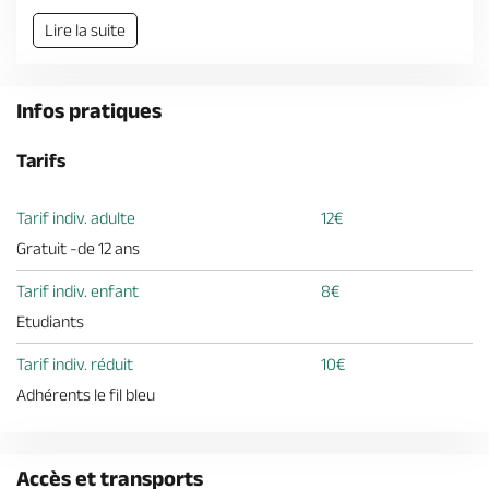
Billetterie en ligne
Lire la suite
Infos pratiques
Tarifs
Brochures & Cartes
Offices de tourisme
Comment venir ?
Ecrivez-nous
Tarif indiv. adulte
12€
Gratuit -de 12 ans
Tarif indiv. enfant
8€
Etudiants
Tarif indiv. réduit
10€
Adhérents le fil bleu
Accès et transports