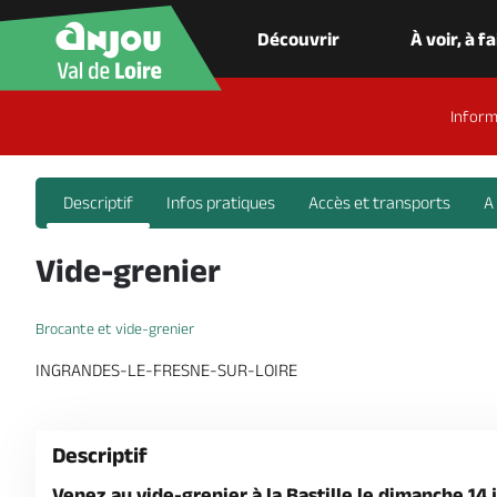
Découvrir
À voir, à f
Inform
Descriptif
Infos pratiques
Accès et transports
A
Vide-grenier
Brocante et vide-grenier
INGRANDES-LE-FRESNE-SUR-LOIRE
Descriptif
Venez au vide-grenier à la Bastille le dimanche 14 