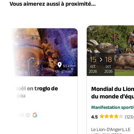
Vous aimerez aussi à proximité...
15
18
06
55 km
oct
oct
déc
Vide-grenier
2026
2026
2026
é de Noël en troglo de
Mondial du Lio
-en-Anjou
du monde d'équ
é
Manifestation sporti
(47)
4.5
(123)
EN-ANJOU
Le Lion-D'Angers, LE