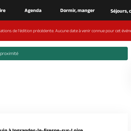
aire
Agenda
Dormir, manger
Séjours,
ations de l'édition précédente. Aucune date à venir connue pour cet évén
 proximité
juin à Ingrandes-le-Fresne-sur-Loire.