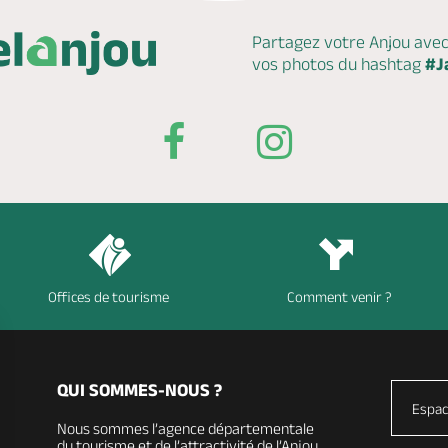
Partagez votre Anjou ave
vos photos du hashtag
#J
Offices de tourisme
Comment venir ?
QUI SOMMES-NOUS ?
Espac
Nous sommes l’agence départementale
du tourisme et de l’attractivité de l’Anjou,