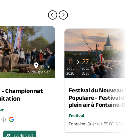
PAGE PRÉCÉDENTE
PAGE SUIVANTE
11
27
31 km
août
août
Vide-grenier
2026
2026
Festival du Nouveau Thé
n - Championnat
Populaire - Festival de th
itation
plein air à Fontaine-Guéri
ve
Festival
Fontaine-Guérin, LES BOIS D'ANJOU
Eco-Engagé