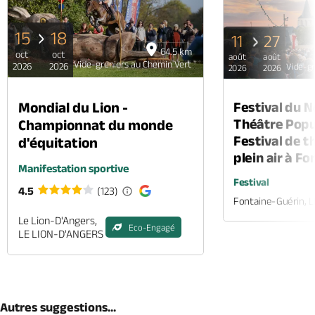
15
18
11
27
64.5 km
oct
oct
août
août
Vide-greniers au Chemin Vert
2026
2026
Vide-gr
2026
2026
Mondial du Lion -
Festival du 
Théâtre Popul
Championnat du monde
Festival de t
d'équitation
plein air à F
Manifestation sportive
Festival
4.5
(123)
Fontaine-Guérin, 
Le Lion-D'Angers,
Eco-Engagé
LE LION-D'ANGERS
Autres suggestions...