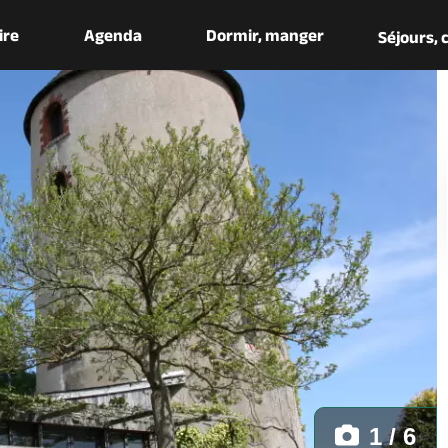
aire
Agenda
Dormir, manger
Séjours,
1 / 6