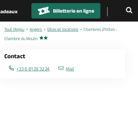
Billetterie en ligne
 cadeaux
Tout l'Anjou
Angers
Gîtes et locations
Chambres d'hôtes -
Chambre du Moulin
Contact
+33 6 81 28 32 24
Mail