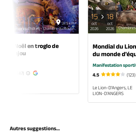
15
18
06
37.5 km
oct
oct
déc
Chambres 
Chambres d'hôtes - Chambre du Moulin
2026
2026
2026
é de Noël en troglo de
Mondial du Lio
-en-Anjou
du monde d'équ
é
Manifestation sporti
(47)
4.5
(123)
EN-ANJOU
Le Lion-D'Angers, LE
LION-D'ANGERS
Autres suggestions...