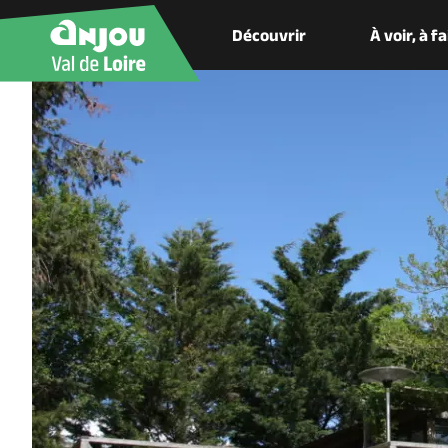
Découvrir
À voir, à f