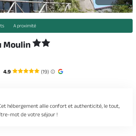
rts
A proximité
u Moulin
4.9
(19)
et hébergement allie confort et authenticité, le tout,
tre-mot de votre séjour !