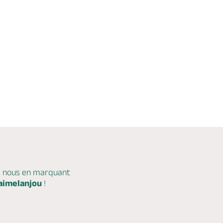
c nous en marquant
aimelanjou
!