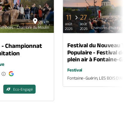
11
27
26 km
août
août
d'hôtes - Chambre du Moulin
Chambres d'hôtes - Chamb
2026
2026
Festival du Nouveau Thé
n - Championnat
Populaire - Festival de th
itation
plein air à Fontaine-Guéri
ve
Festival
Fontaine-Guérin, LES BOIS D'ANJOU
Eco-Engagé