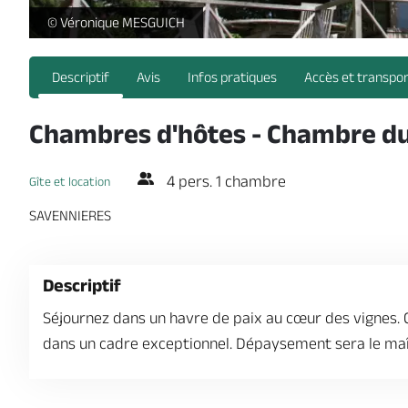
Chambres d'hôtes - Chambre du Moulin_1 -
© Véronique MESGUICH
Descriptif
Avis
Infos pratiques
Accès et transpo
Chambres d'hôtes - Chambre d
4 pers. 1 chambre
Gîte et location
SAVENNIERES
Descriptif
Séjournez dans un havre de paix au cœur des vignes. C
dans un cadre exceptionnel. Dépaysement sera le maî