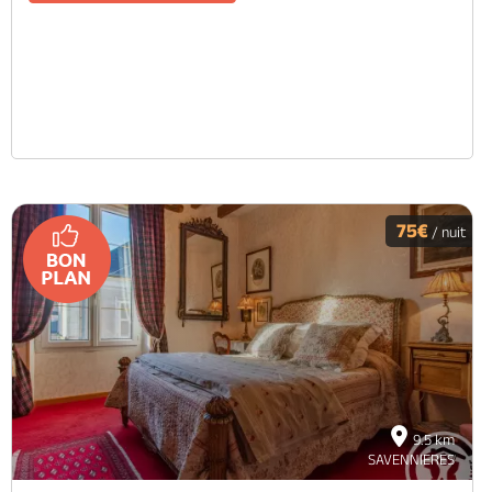
75€
/ nuit
9.5 km
SAVENNIERES