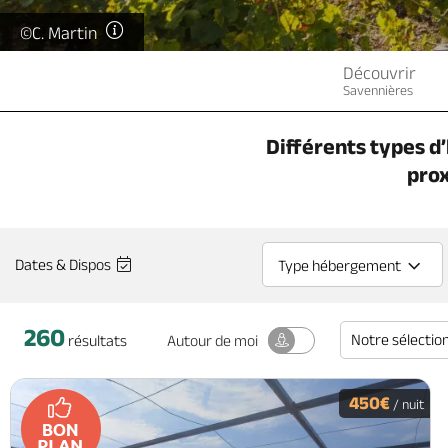
©C. Martin
Découvrir
Savennières
Différents types d
pro
Dates & Dispos
Type hébergement
260
Notre sélectio
Autour
de moi
résultats
450€
/ nuit