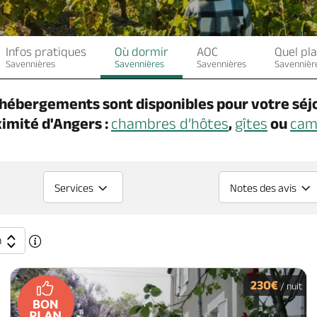
Infos pratiques
Où dormir
AOC
Quel pla
Savennières
Savennières
Savennières
Savennièr
’hébergements sont disponibles pour votre séj
ximité d'Angers
:
chambres d’hôtes
,
gîtes
ou
cam
Services
Notes des avis
n
230€
/ nuit