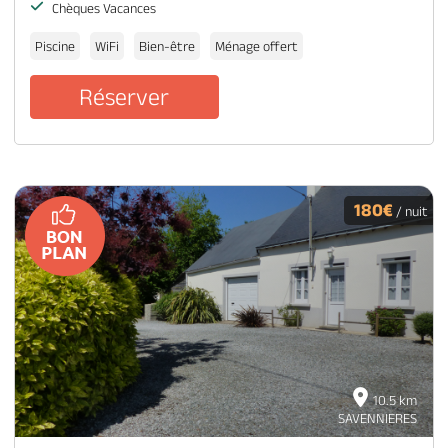
Chèques Vacances
Piscine
WiFi
Bien-être
Ménage offert
Réserver
180€
/ nuit
10.5 km
SAVENNIERES