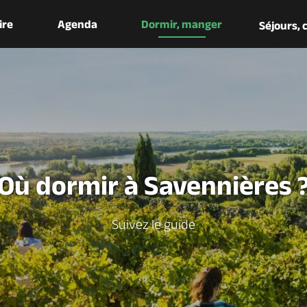
aire
Agenda
Dormir, manger
Séjours,
Où dormir à Savennières 
Suivez le guide