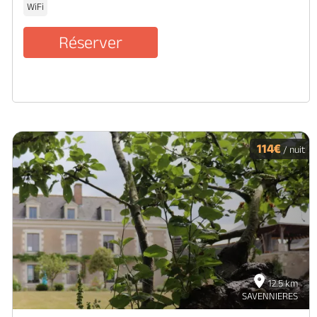
WiFi
Réserver
114€
/ nuit
12.5 km
SAVENNIERES