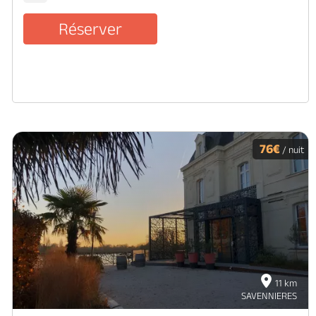
Réserver
76€
/ nuit
11 km
SAVENNIERES