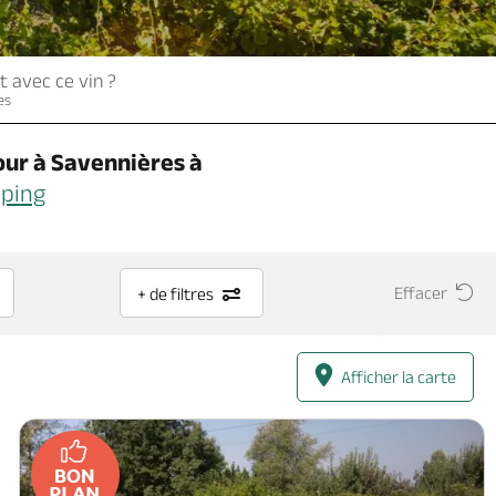
t avec ce vin ?
es
our à
Savennières
à
ping
Effacer
+ de filtres
Afficher la carte