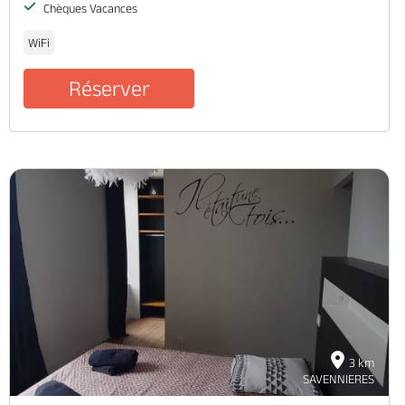
Chèques Vacances
WiFi
Réserver
3 km
SAVENNIERES