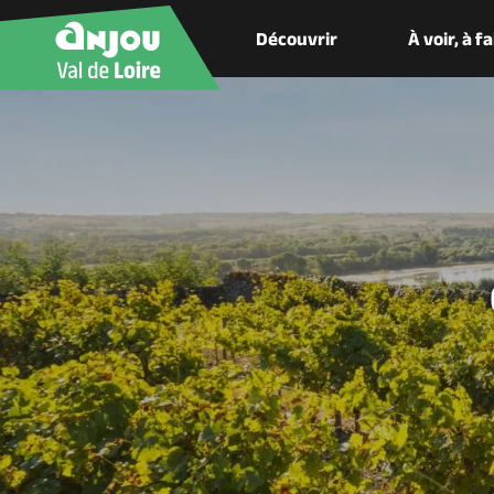
Découvrir
À voir, à f