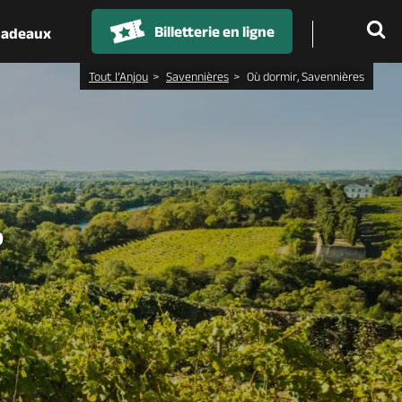
Billetterie en ligne
 cadeaux
Tout l’Anjou
Savennières
Où dormir, Savennières
?