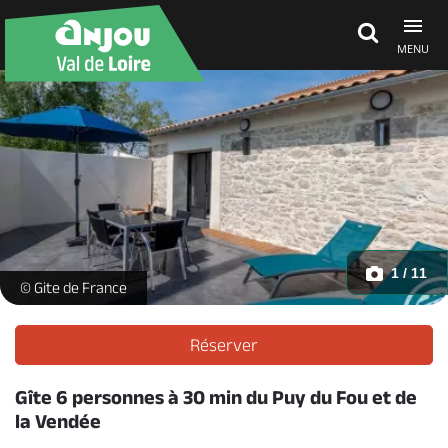
MENU
Découvrir
À voir, à faire
Agenda
1 / 11
terrasse-gite-tiboire-torfou ©Gite de France -
© Gite de France
Dormir, manger
Réserver
Gîte 6 personnes à 30 min du Puy du Fou et de
Séjours, cadeaux
la Vendée