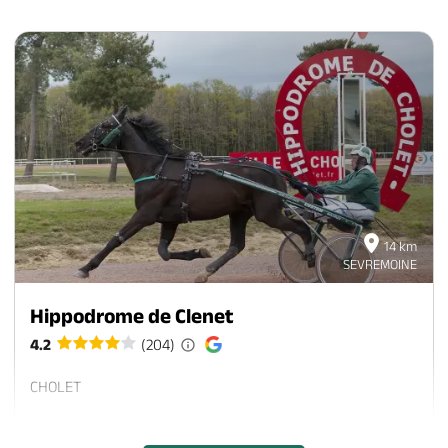
14 km
SEVREMOINE
Hippodrome de Clenet
4.2
(204)
CHOLET