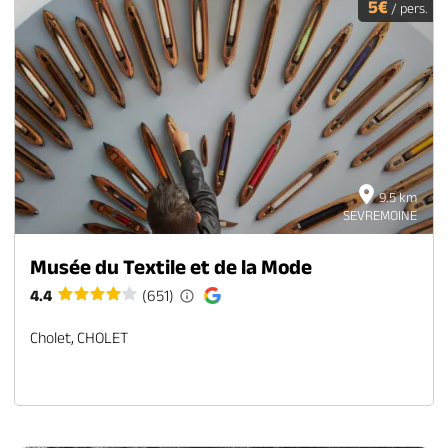
5€
/ pers.
9.5 km
SEVREMOINE
Musée du Textile et de la Mode
4.4
(651)
Cholet, CHOLET