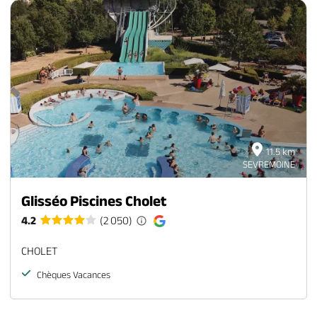
11.5 km
SEVREMOINE
Glisséo Piscines Cholet
4.2
(2 050)
CHOLET
Chèques Vacances