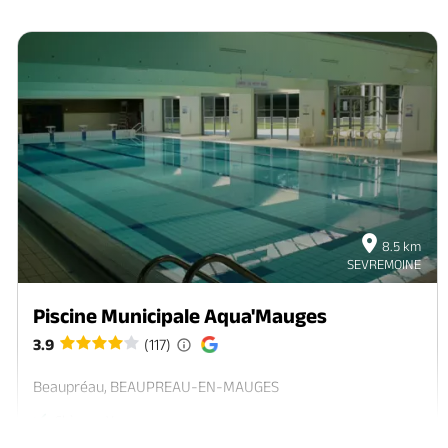
8.5 km
SEVREMOINE
Piscine Municipale Aqua'Mauges
3.9
(117)
Beaupréau, BEAUPREAU-EN-MAUGES
Chèques Vacances