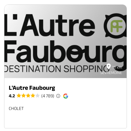
13 km
SEVREMOINE
L'Autre Faubourg
4.2
(4 789)
CHOLET