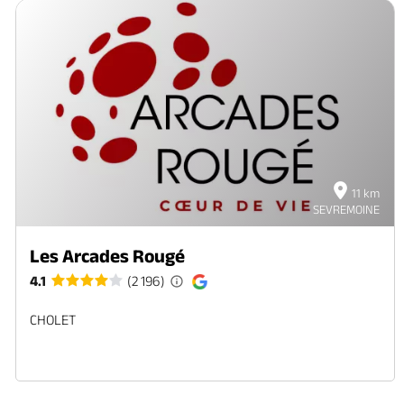
11 km
SEVREMOINE
Les Arcades Rougé
4.1
(2 196)
CHOLET