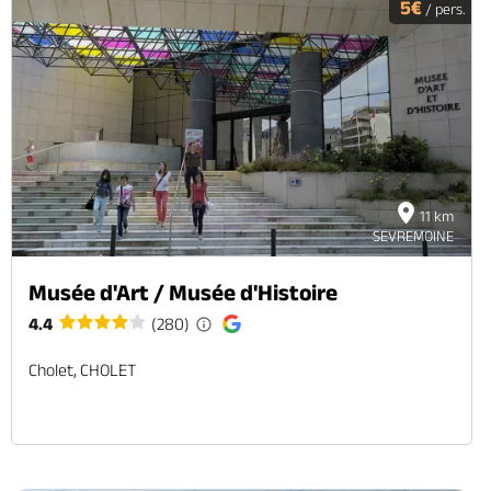
5€
/ pers.
11 km
SEVREMOINE
Musée d'Art / Musée d'Histoire
4.4
(280)
Cholet, CHOLET