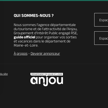
QUI SOMMES-NOUS ?
Espac
Nous sommes l’agence départementale
du tourisme et de l’attractivité de l’Anjou,
Groupement d’Intérêt Public engagé RSE,
guide officiel
pour organiser vos sorties
Espac
et vacances dans le département de
Maine-et-Loire.
À propos
-
Devenir annonceur
du site
vos Options
paramètres de confidentialité, en garantissant la conformit