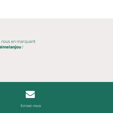
c nous en marquant
aimelanjou
!
Ecrivez-nous