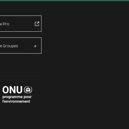
e Pro
e Groupes
é avec les réglementations. Personnalisez vos préférences 