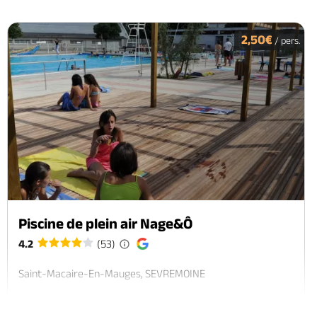
2,50€
/ pers.
Piscine de plein air Nage&Ô
4.2
(53)
Saint-Macaire-En-Mauges, SEVREMOINE