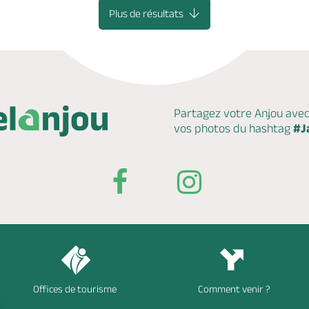
Plus de résultats
Partagez votre Anjou ave
vos photos du hashtag
#J
Offices de tourisme
Comment venir ?