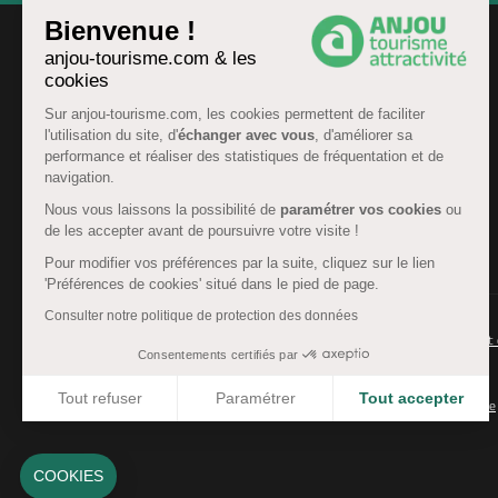
Bienvenue !
anjou-tourisme.com & les
cookies
Sur anjou-tourisme.com, les cookies permettent de faciliter
l'utilisation du site, d'
échanger avec vous
, d'améliorer sa
performance et réaliser des statistiques de fréquentation et de
navigation.
Nous vous laissons la possibilité de
paramétrer vos cookies
ou
de les accepter avant de poursuivre votre visite !
FR
Pour modifier vos préférences par la suite, cliquez sur le lien
'Préférences de cookies' situé dans le pied de page.
Consulter notre politique de protection des données
© Anjou tourisme 2026 -
Plan du site
-
Fonctionnement 
Consentements certifiés par
Mentions légales
-
Données personnelles
-
Cookies
Tout refuser
Paramétrer
Tout accepter
CGU Réservation
-
Accessibilité : partiellement conforme
Axeptio consent
Plateforme de Gestion du Consentement : Personnalisez 
Notre plateforme vous permet d'adapter et de gérer vos 
COOKIES