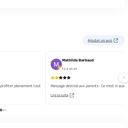
Ajouter un avis
Mathilde Barbaud
il y a un an
Av
 profiter pleinement tout
Message destiné aux parents : Ce n’est ni aux m
Lire la suite