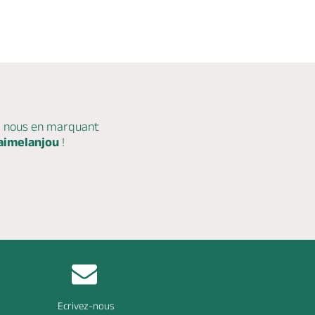
c nous en marquant
aimelanjou
!
Ecrivez-nous