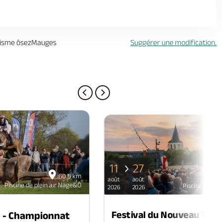
urisme ôsezMauges
Suggérer une modification.
PAGE PRÉCÉDENTE
PAGE SUIVANTE
11
27
60.5 km
août
août
Piscine de plein air Nage&Ô
Piscine de ple
2026
2026
Festival du Nouveau Thé
n - Championnat