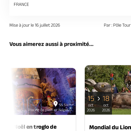
FRANCE
Mise à jour le 16 juillet 2026
Par : Pôle To
Vous aimerez aussi à proximité...
15
18
06
55.5 km
oct
oct
déc
Piscine de plein air Nage&Ô
2026
2026
2026
é de Noël en troglo de
Mondial du Lio