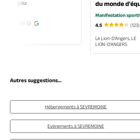
-en-Anjou
du monde d'équ
é
Manifestation sporti
(47)
4.5
(123)
EN-ANJOU
Le Lion-D'Angers, LE
LION-D'ANGERS
Autres suggestions...
Hébergements à SEVREMOINE
Evénements à SEVREMOINE