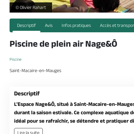
piscine-st-macaire-en-mauges-sevremoine-nantes-cholet
© Olivier Rahart
Descriptif
Avis
Infos pratiques
Accès et transpo
Piscine de plein air Nage&Ô
Piscine
Saint-Macaire-en-Mauges
Descriptif
L'Espace Nage&Ô, situé à Saint-Macaire-en-Mauges,
durant la saison estivale. Ce complexe aquatique de
idéal pour se rafraîchir, se détendre et pratiquer d
Lire la suite