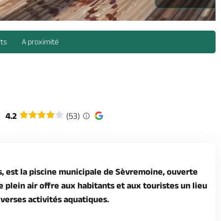
-anjou-osezmauges -
rts
A proximité
4.2
(53)
 est la piscine municipale de Sèvremoine, ouverte
 plein air offre aux habitants et aux touristes un lieu
iverses activités aquatiques.