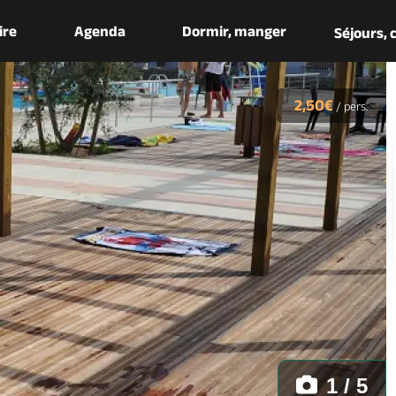
aire
Agenda
Dormir, manger
Séjours,
2,50€
/
pers.
1 / 5