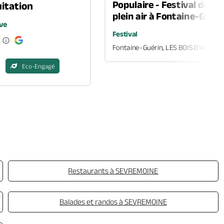
Populaire - Festival de th
itation
plein air à Fontaine-Guéri
ve
Festival
Fontaine-Guérin, LES BOIS D'ANJOU
Eco-Engagé
Restaurants à SEVREMOINE
Balades et randos à SEVREMOINE