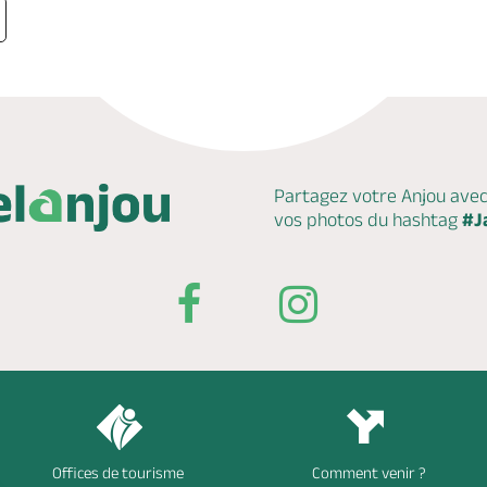
Partagez votre Anjou ave
vos photos du hashtag
#J
Offices de tourisme
Comment venir ?