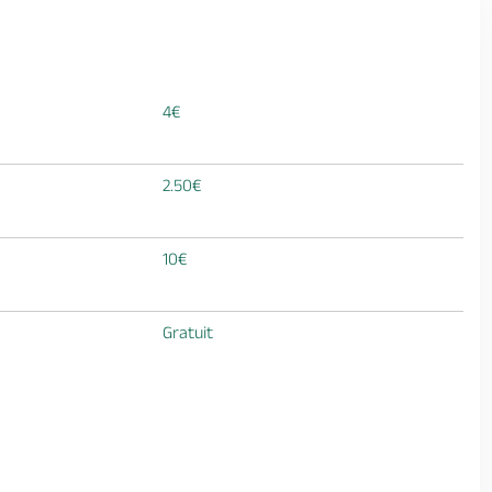
4€
2.50€
10€
Gratuit