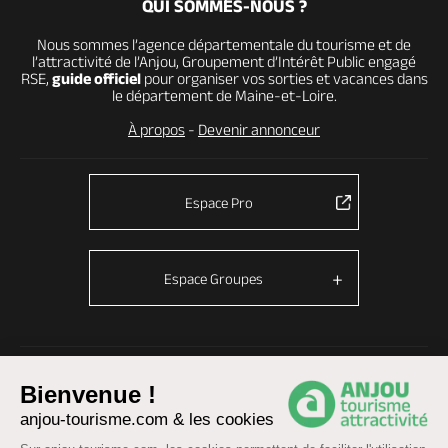
QUI SOMMES-NOUS ?
Nous sommes l’agence départementale du tourisme et de
l’attractivité de l’Anjou, Groupement d’Intérêt Public engagé
RSE,
guide officiel
pour organiser vos sorties et vacances dans
le département de Maine-et-Loire.
À propos
-
Devenir annonceur
Espace Pro
Espace Groupes
© Anjou tourisme 2026 -
Plan du site
-
Fonctionnement du site
Bienvenue !
Mentions légales
-
Données personnelles
-
Cookies
anjou-tourisme.com & les cookies
CGU Réservation
-
Accessibilité : partiellement conforme