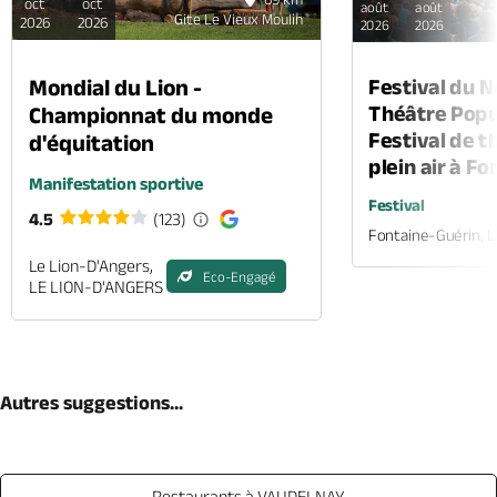
oct
oct
août
août
Gite Le Vieux Moulin
2026
2026
2026
2026
Mondial du Lion -
Festival du 
Théâtre Popul
Championnat du monde
Festival de t
d'équitation
plein air à F
Manifestation sportive
Festival
4.5
(123)
Fontaine-Guérin, 
Le Lion-D'Angers,
Eco-Engagé
LE LION-D'ANGERS
Autres suggestions...
Restaurants à VAUDELNAY