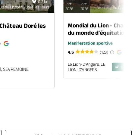
0.2 km
oct
oct
up du Château Doré les Tours
Gîte Loup du Château D
2026
2026
Mondial du Lion - Champi
Château Doré les
du monde d'équitation
Manifestation sportive
4.5
(123)
Le Lion-D'Angers, LE
Eco-Eng
é, SEVREMOINE
LION-D'ANGERS