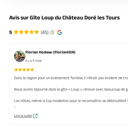
Avis sur Gîte Loup du Château Doré les Tours
5
(45)
Florian Hodeau (FlorianH24)
il y a 5 mois
Dans la région pour un événement familial, il n’était pas évident de t
Nous avons séjourné dans le gîte « Loup », rénové avec beaucoup de g
Les hôtes, même si top modestes pour le reconnaître, se débrouillent trè
Nous recommandons vivement d’y passer quelques jours !
Lire la suite