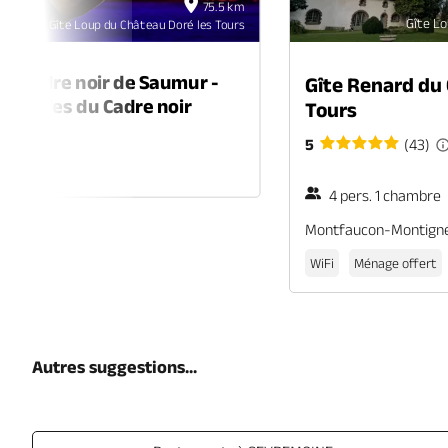
75.5 km
oct
Gîte Lo
Gîte Loup du Château Doré les Tours
2026
du Cadre noir de Saumur -
Gîte Renard du 
usicales du Cadre noir
Tours
cle
5
(43)
R
4 pers. 1 chambre
Montfaucon-Montign
WiFi
Ménage offert
Autres suggestions...