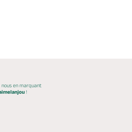
c nous en marquant
aimelanjou
!