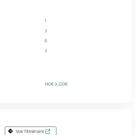
1
3
6
3
140€ à 220€
Voir l'itinéraire