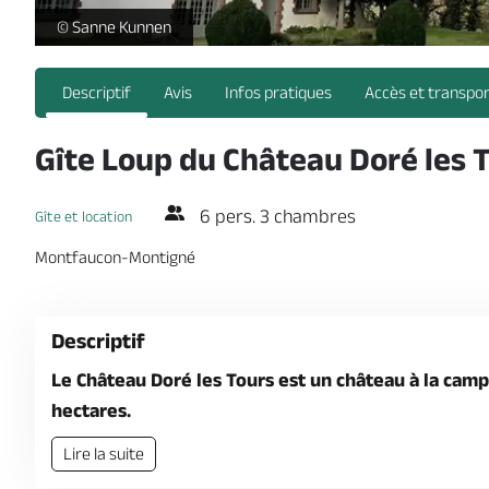
gites-chateau-dore-les-tours-sevremoine-tis -
© Sanne Kunnen
Descriptif
Avis
Infos pratiques
Accès et transpo
Gîte Loup du Château Doré les 
6 pers. 3 chambres
Gîte et location
Montfaucon-Montigné
Descriptif
Le Château Doré les Tours est un château à la cam
hectares.
Lire la suite