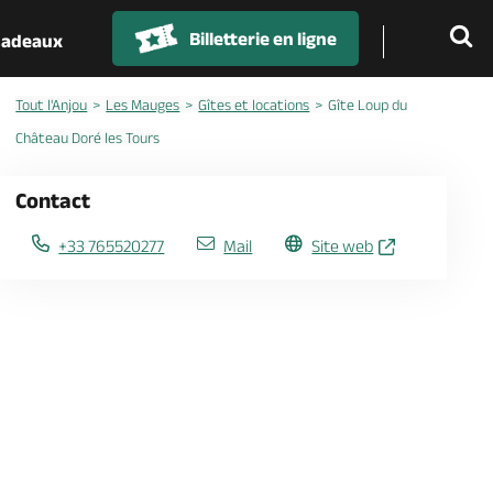
Billetterie en ligne
 cadeaux
Tout l'Anjou
Les Mauges
Gîtes et locations
Gîte Loup du
Château Doré les Tours
Contact
+33 765520277
Mail
Site web