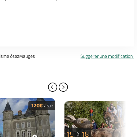
urisme ôsezMauges
Suggérer une modification.
PAGE PRÉCÉDENTE
PAGE SUIVANTE
120€
/ nuit
15
18