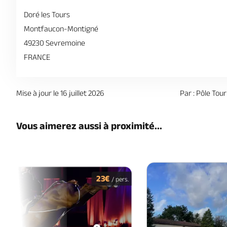
Doré les Tours
Montfaucon-Montigné
49230 Sevremoine
FRANCE
Mise à jour le 16 juillet 2026
Par : Pôle To
Vous aimerez aussi à proximité...
23€
/ pers.
18