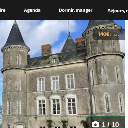
aire
Agenda
Dormir, manger
Séjours,
140€
/
nuit
1 / 10