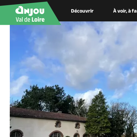
Découvrir
À voir, à f