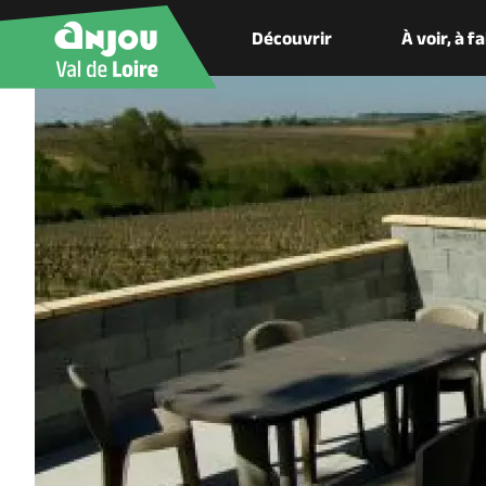
Découvrir
À voir, à f