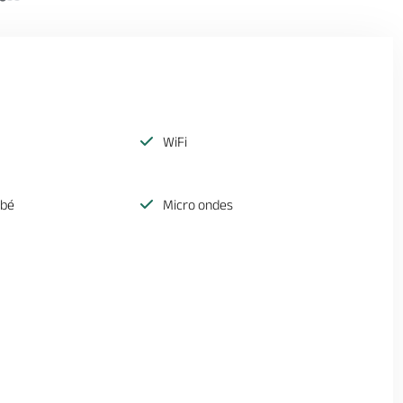
WiFi
ébé
Micro ondes