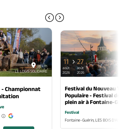
PAGE PRÉCÉDENTE
PAGE SUIVANTE
11
27
36 km
août
août
LE LOGIS SOLIDAIRE
LE LOG
2026
2026
Festival du Nouveau Thé
n - Championnat
Populaire - Festival de th
itation
plein air à Fontaine-Guéri
ve
Festival
Fontaine-Guérin, LES BOIS D'ANJOU