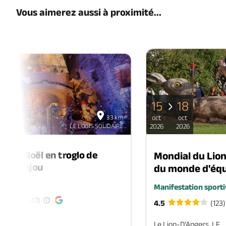
Vous aimerez aussi à proximité...
15
18
06
33 km
oct
oct
déc
LE LOGIS SOLIDAIRE
2026
2026
2026
é de Noël en troglo de
Mondial du Lio
-en-Anjou
du monde d'équ
é
Manifestation sporti
(47)
4.5
(123)
EN-ANJOU
Le Lion-D'Angers, LE