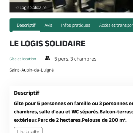
Logis-Solidaire-la terrasse -
© Logis Solidaire
Descriptif
Avis
Infos pratiques
Accès et transpo
LE LOGIS SOLIDAIRE
5 pers. 3 chambres
Gîte et location
Saint-Aubin-de-Luigné
Descriptif
Gîte pour 5 personnes en famille ou 3 personnes en 
chambres, salle d'eau et WC séparés.Balcon-terrass
extérieur.Parc de 2 hectares.Pelouse de 200 m².
Lire la suite