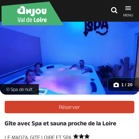
MENU
Découvrir
À voir, à faire
Agenda
1 / 20
FB_IMG_1674763127114 -
© Spa de nuit
Dormir, manger
Réserver
Gîte avec Spa et sauna proche de la Loire
Séjours, cadeaux
LE MAOZA, GITE LOIRE ET SPA