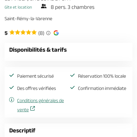
Billetterie en ligne
8 pers. 3 chambres
Gîte et location
Saint-Rémy-la-Varenne
5
(8)
Brochures & Cartes
Offices de tourisme
Comment venir ?
Ecrivez-nous
Disponibilités & tarifs
Paiement sécurisé
Réservation 100% locale
Des offres vérifiées
Confirmation immédiate
Conditions générales de
vente
Descriptif