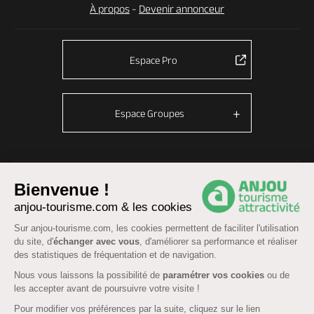
À propos
-
Devenir annonceur
Espace Pro
Espace Groupes
© Anjou tourisme 2026 -
Plan du site
-
Fonctionnement du site
Bienvenue !
Mentions légales
-
Données personnelles
-
Cookies
anjou-tourisme.com & les cookies
CGU Réservation
-
Accessibilité : partiellement conforme
Sur anjou-tourisme.com, les cookies permettent de faciliter l'utilisation
du site, d'
échanger avec vous
, d'améliorer sa performance et réaliser
des statistiques de fréquentation et de navigation.
Nous vous laissons la possibilité de
paramétrer vos cookies
ou de
les accepter avant de poursuivre votre visite !
Pour modifier vos préférences par la suite, cliquez sur le lien