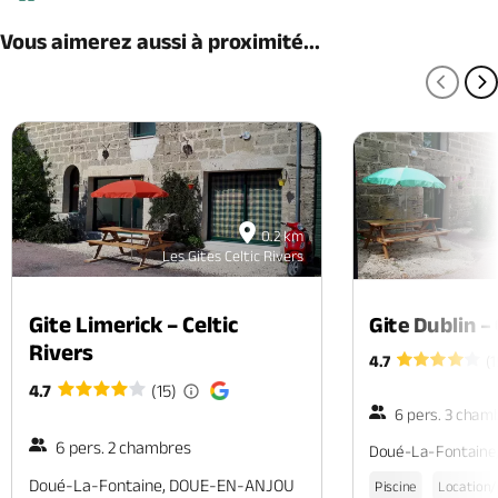
Vous aimerez aussi à proximité...
PAGE
P
0.2 km
Les Gites Celtic Rivers
Gite Limerick – Celtic
Gite Dublin – 
Rivers
4.7
(1
4.7
(15)
6 pers. 3 cham
6 pers. 2 chambres
Doué-La-Fontain
Doué-La-Fontaine, DOUE-EN-ANJOU
Piscine
Location/