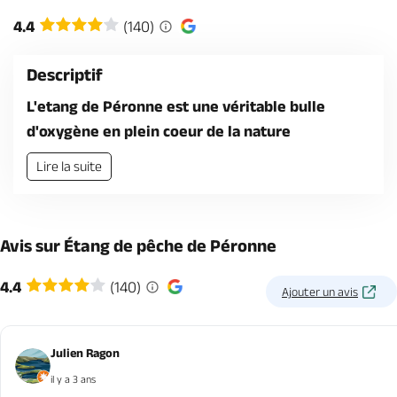
Billetterie en ligne
4.4
(140)
Descriptif
L'etang de Péronne est une véritable bulle
d'oxygène en plein coeur de la nature
Brochures & Cartes
Offices de tourisme
Comment venir ?
Ecrivez-nous
Lire la suite
Avis sur Étang de pêche de Péronne
4.4
(140)
Ajouter un avis
Julien Ragon
il y a 3 ans