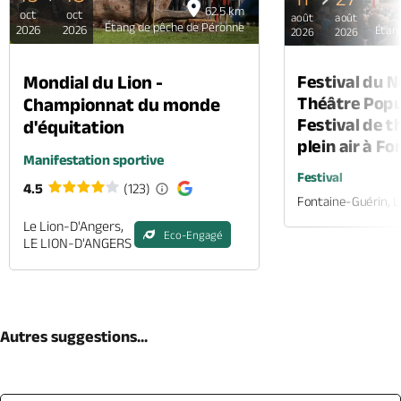
62.5 km
oct
oct
août
août
Étang de pêche de Péronne
2026
2026
Étan
2026
2026
Mondial du Lion -
Festival du 
Théâtre Popul
Championnat du monde
Festival de t
d'équitation
plein air à F
Manifestation sportive
Festival
4.5
(123)
Fontaine-Guérin, 
Le Lion-D'Angers,
Eco-Engagé
LE LION-D'ANGERS
Autres suggestions...