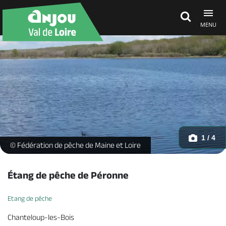
MENU
Découvrir
À voir, à faire
Agenda
1 / 4
Etang de Péronne à Chanteloup les Bois -
© Fédération de pêche de Maine et Loire
Dormir, manger
Étang de pêche de Péronne
Etang de pêche
Séjours, cadeaux
Chanteloup-les-Bois