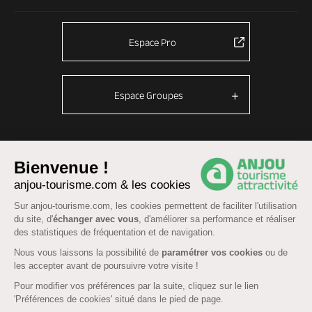
Espace Pro
Espace Groupes
© Anjou tourisme 2026 -
Plan du site
-
Fonctionnement du site
Bienvenue !
Mentions légales
-
Données personnelles
-
Cookies
anjou-tourisme.com & les cookies
CGU Réservation
-
Accessibilité : partiellement conforme
Sur anjou-tourisme.com, les cookies permettent de faciliter l'utilisation
du site, d'
échanger avec vous
, d'améliorer sa performance et réaliser
des statistiques de fréquentation et de navigation.
Nous vous laissons la possibilité de
paramétrer vos cookies
ou de
les accepter avant de poursuivre votre visite !
Pour modifier vos préférences par la suite, cliquez sur le lien
'Préférences de cookies' situé dans le pied de page.