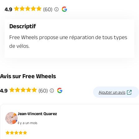
Billetterie en ligne
4.9
(60)
Descriptif
Free Wheels propose une réparation de tous types
de vélos.
Brochures & Cartes
Offices de tourisme
Comment venir ?
Ecrivez-nous
Avis sur Free Wheels
4.9
(60)
Ajouter un avis
Jean-Vincent Quarez
il y a un mois