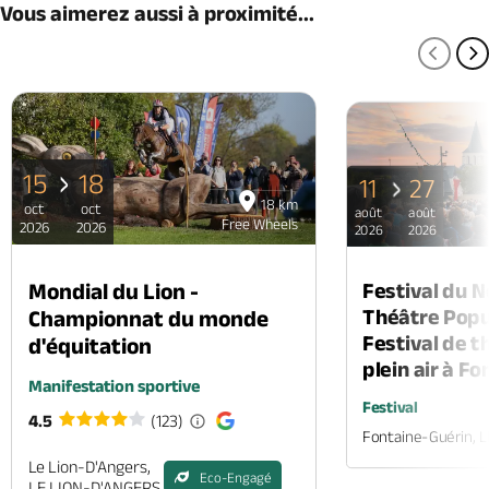
Vous aimerez aussi à proximité...
PAGE
P
15
18
11
27
18 km
oct
oct
août
août
Free Wheels
2026
2026
2026
2026
Mondial du Lion -
Festival du 
Théâtre Popul
Championnat du monde
Festival de t
d'équitation
plein air à F
Manifestation sportive
Festival
4.5
(123)
Fontaine-Guérin, 
Le Lion-D'Angers,
Eco-Engagé
LE LION-D'ANGERS