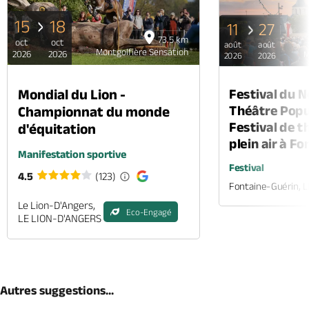
15
18
11
27
73.5 km
oct
oct
août
août
Montgolfière Sensation
2026
2026
M
2026
2026
Mondial du Lion -
Festival du 
Théâtre Popul
Championnat du monde
Festival de t
d'équitation
plein air à F
Manifestation sportive
Festival
4.5
(123)
Fontaine-Guérin, 
Le Lion-D'Angers,
Eco-Engagé
LE LION-D'ANGERS
Autres suggestions...