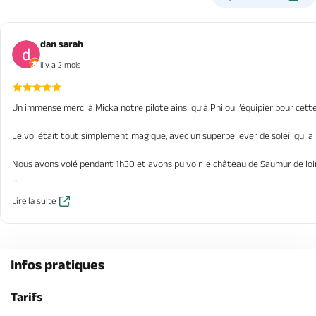
dan sarah
il y a 2 mois
Un immense merci à Micka notre pilote ainsi qu’à Philou l’équipier pour cet
Le vol était tout simplement magique, avec un superbe lever de soleil qui a
Nous avons volé pendant 1h30 et avons pu voir le château de Saumur de loin 
Micka a été génial tout au long du vol : passionné, rassurant et avec beauc
Lire la suite
Le décollage ainsi que l’atterrissage ont été effectués parfaitement 😉 co
Nous avons également participé au dépliage et au rangement de la montgolfi
Infos pratiques
Une expérience magnifique que nous recommandons sans hésiter ! ✨
Tarifs