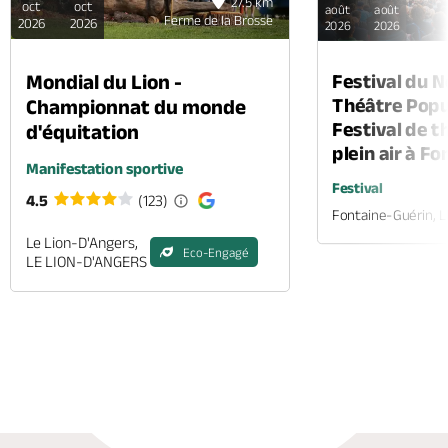
27.5 km
oct
oct
août
août
Ferme de la Brosse
2026
2026
2026
2026
Mondial du Lion -
Festival du 
Théâtre Popul
Championnat du monde
Festival de t
d'équitation
plein air à F
Manifestation sportive
Festival
4.5
(123)
Fontaine-Guérin, 
Le Lion-D'Angers,
Eco-Engagé
LE LION-D'ANGERS
Appeler
Mail