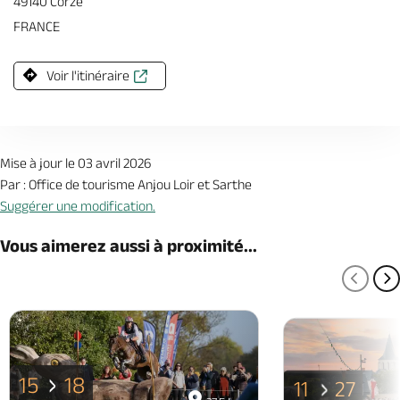
49140 Corze
FRANCE
Voir l'itinéraire
Mise à jour le 03 avril 2026
Par : Office de tourisme Anjou Loir et Sarthe
Suggérer une modification.
Vous aimerez aussi à proximité...
PAGE
P
15
18
11
27