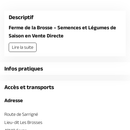
Billetterie en ligne
Descriptif
Ferme de la Brosse – Semences et Légumes de
Saison en Vente Directe
Brochures & Cartes
Offices de tourisme
Comment venir ?
Ecrivez-nous
Lire la suite
Infos pratiques
Accès et transports
Adresse
Route de Sarrigné
Lieu-dit Les Brosses