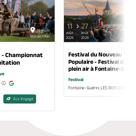
11
27
29.5 km
août
août
Maraich'Aki
2026
2026
Festival du Nouveau Thé
n - Championnat
Populaire - Festival de th
itation
plein air à Fontaine-Guéri
ve
Festival
Fontaine-Guérin, LES BOIS D'ANJOU
Eco-Engagé