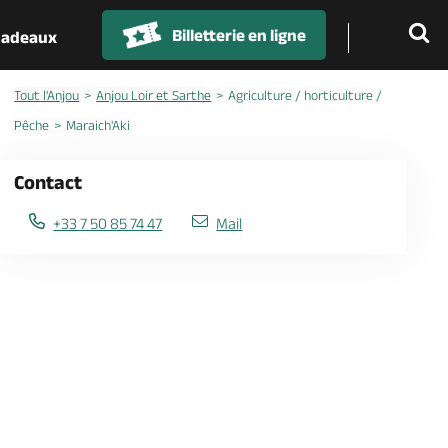
Billetterie en ligne
 cadeaux
Tout l'Anjou
Anjou Loir et Sarthe
Agriculture / horticulture /
Pêche
Maraich'Aki
Contact
+33 7 50 85 74 47
Mail