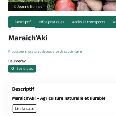
Maraich'Aki -
© Jeanne Bonnet
Descriptif
Infos pratiques
Accès et transports
A
Maraich'Aki
Producteurs locaux et découverte de savoir-faire
Daumeray
Eco-engagé
Descriptif
Maraîch’Aki – Agriculture naturelle et durable
Lire la suite