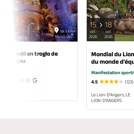
15
18
06
58.5 km
oct
oct
déc
Maraich'Aki
2026
2026
2026
é de Noël en troglo de
Mondial du Lio
-en-Anjou
du monde d'équ
é
Manifestation sporti
(47)
4.5
(123)
EN-ANJOU
Le Lion-D'Angers, LE
LION-D'ANGERS