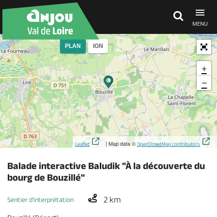
MENU
PLAN
IGN
Découvrir
+
−
À voir, à faire
Agenda
| Map data ©
Leaflet
OpenStreetMap contributors
Dormir, manger
Balade interactive Baludik "À la découverte du
bourg de Bouzillé"
Séjours, cadeaux
2 km
Sentier d'interprétation