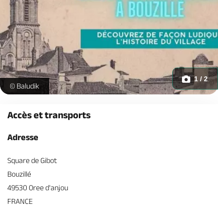
1 / 2
baludik-bouzille-histoire -
© Baludik
Accès et transports
Adresse
Square de Gibot
Bouzillé
49530 Oree d'anjou
FRANCE