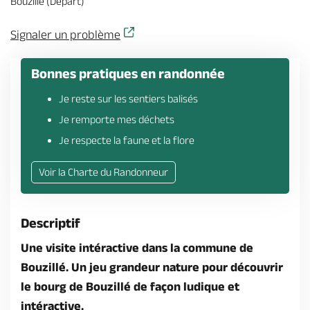
Bouzillé (Départ)
Billetterie en ligne
Signaler un problème
Bonnes pratiques en randonnée
Je reste sur les sentiers balisés
Brochures & Cartes
Offices de tourisme
Comment venir ?
Ecrivez-nous
Je remporte mes déchets
Je respecte la faune et la flore
Voir la Charte du Randonneur
Descriptif
Une visite intéractive dans la commune de
Bouzillé. Un jeu grandeur nature pour découvrir
le bourg de Bouzillé de façon ludique et
intéractive.