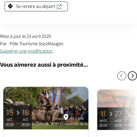
Se rendre au départ
Mise à jour le 23 avril 2025
Par : Pôle Tourisme ôsezMauges
Suggérer une modification.
Vous aimerez aussi à proximité...
PAGE
P
15
18
11
27
44.5 km
oct
oct
août
août
Balade interactive Baludik "À la découverte du bourg de Bouzillé"
2026
2026
Balade interactive Balud
2026
2026