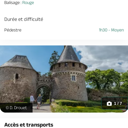
Balisage :
Rouge
Durée et difficulté
Pédestre
1h30 - Moyen
1 / 7
Les 2 tours, citadelle médivale Champtoceaux -
© D. Drouet
Accès et transports