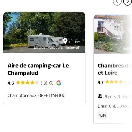
PAGE
P
0.3 km
Balade "Parcours médiéval"
Balad
Aire de camping-car Le
Chambres d'h
et Loire
Champalud
4.7
(
4.5
(19)
Champtoceaux, OREE D'ANJOU
8 pers. 3 cham
Drain, OREE D'ANJ
WiFi