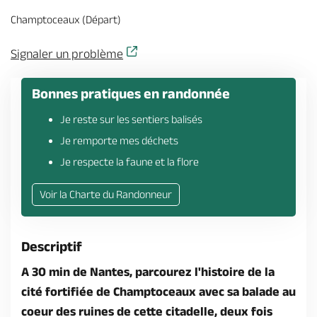
Billetterie en ligne
Champtoceaux (Départ)
Signaler un problème
Bonnes pratiques en randonnée
Brochures & Cartes
Offices de tourisme
Comment venir ?
Ecrivez-nous
Je reste sur les sentiers balisés
Je remporte mes déchets
Je respecte la faune et la flore
Voir la Charte du Randonneur
Descriptif
A 30 min de Nantes, parcourez l'histoire de la
cité fortifiée de Champtoceaux avec sa balade au
coeur des ruines de cette citadelle, deux fois