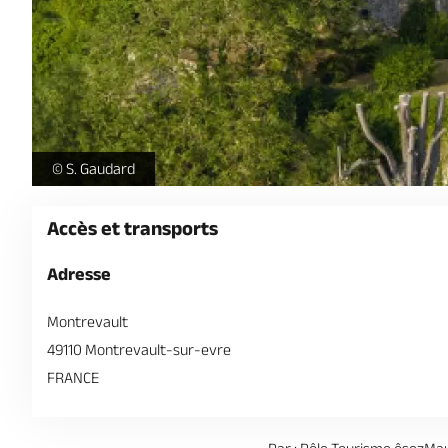
m-vue-aerienne-du-chateau-medieval-de-montrevault -
© S. Gaudard
Accès et transports
Adresse
Montrevault
49110 Montrevault-sur-evre
FRANCE