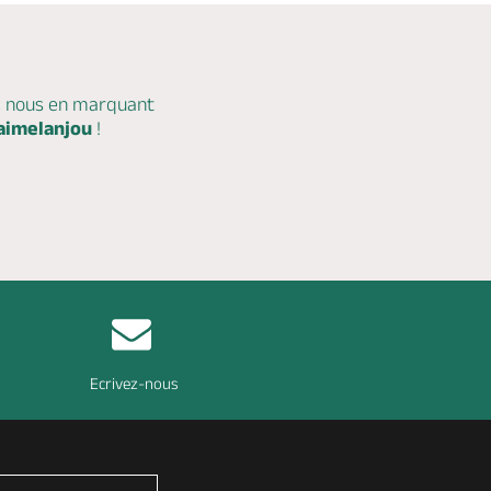
c nous en marquant
aimelanjou
!
Ecrivez-nous