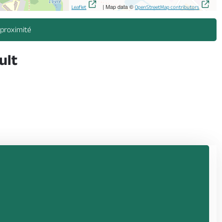
| Map data ©
Leaflet
OpenStreetMap contributors
 proximité
ult