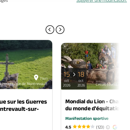
uges
Suggérer une modification.
PAGE PRÉCÉDENTE
PAGE SUIVANTE
15
18
7 km
oct
oct
it touristique de Montrevault
Circuit touristique d
2026
2026
Mondial du Lion - Champi
ue sur les Guerres
du monde d'équitation
ntrevault-sur-
Manifestation sportive
4.5
(123)