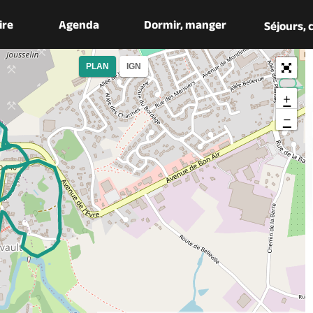
aire
Agenda
Dormir, manger
Séjours,
PLAN
IGN
+
−