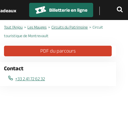
Billetterie en ligne
 cadeaux
Tout l'Anjou
Les Mauges
Circuits du Patrimoine
Circuit
touristique de Montrevault
PDF du parcours
Contact
+33 2 41 72 62 32