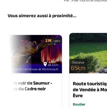
Par : Pôle Tourisme ôsezMa
Vous aimerez aussi à proximité...
23€
/ pers.
18
Distance
68.5 km
oct
65km
Circu
Circuit touristique de Montrevault
2026
du Cadre noir de Saumur -
Route touristiq
usicales du Cadre noir
de Vendée à Mo
Èvre
cle
R
Routier