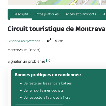
Descriptif
Infos pratiques
Accès et transports
A
Circuit touristique de Montreva
4 km
Sentier d'interprétation
Montrevault (Départ)
Signaler un problème
Bonnes pratiques en randonnée
Je reste sur les sentiers balisés
Je remporte mes déchets
Je respecte la faune et la flore