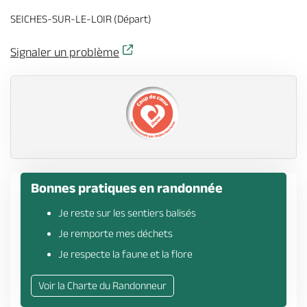
Billetterie en ligne
SEICHES-SUR-LE-LOIR (Départ)
Signaler un problème
Brochures & Cartes
Offices de tourisme
Comment venir ?
Ecrivez-nous
Bonnes pratiques en randonnée
Je reste sur les sentiers balisés
Je remporte mes déchets
Je respecte la faune et la flore
Voir la Charte du Randonneur