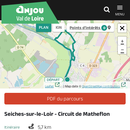
MENU
Points d’intérêts
PLAN
IGN
0
Découvrir
+
−
À voir, à faire
Agenda
| Map data ©
Leaflet
OpenStreetMap contributors
Dormir, manger
PDF du parcours
Seiches-sur-le-Loir - Circuit de Matheflon
Séjours, cadeaux
5,7 km
Itinéraire