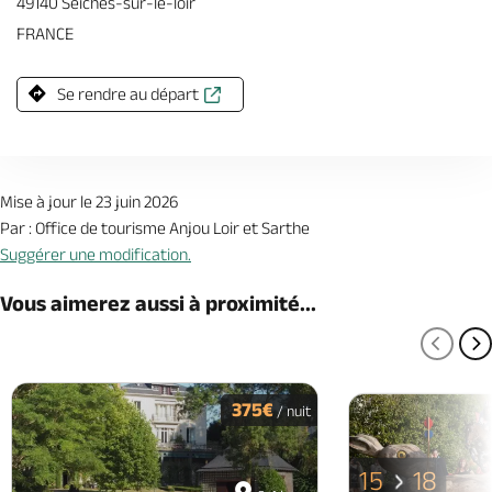
49140 Seiches-sur-le-loir
FRANCE
Se rendre au départ
Mise à jour le 23 juin 2026
Par : Office de tourisme Anjou Loir et Sarthe
Suggérer une modification.
Vous aimerez aussi à proximité...
PAGE
P
375€
/ nuit
15
18