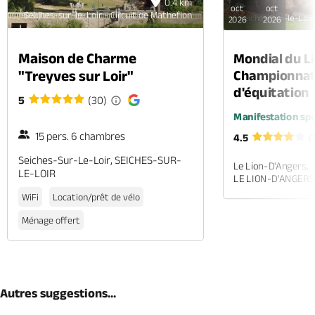
0.4 km
oct
oct
Seiches-sur-le-Loir - Circuit de Matheflon
Seiches-sur-le-Loir 
2026
2026
Maison de Charme
Mondial du Li
"Treyves sur Loir"
Championnat
d'équitation
5
(30)
Manifestation spo
15 pers. 6 chambres
4.5
(
Seiches-Sur-Le-Loir, SEICHES-SUR-
Le Lion-D'Angers,
LE-LOIR
LE LION-D'ANGERS
WiFi
Location/prêt de vélo
Ménage offert
Autres suggestions...