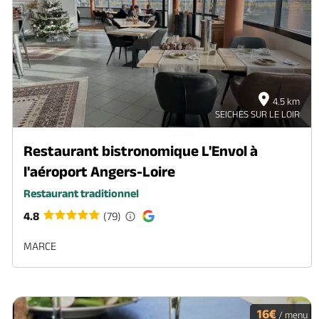
4.5 km
SEICHES SUR LE LOIR
Restaurant bistronomique L'Envol à
l'aéroport Angers-Loire
Restaurant traditionnel
4.8
(79)
MARCE
16€
/ menu