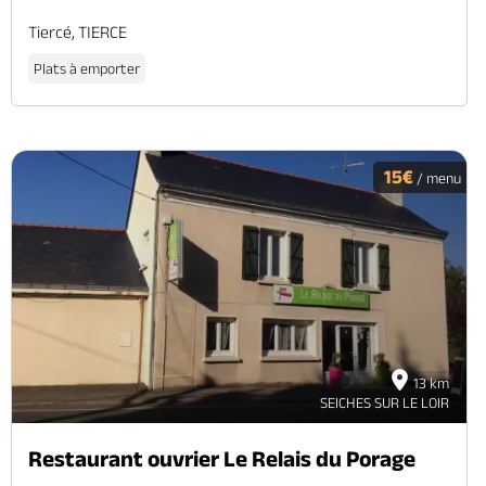
Tiercé, TIERCE
Plats à emporter
15€
/ menu
13 km
SEICHES SUR LE LOIR
Restaurant ouvrier Le Relais du Porage