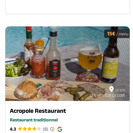
15€
/ menu
13 km
SEICHES SUR LE LOIR
Acropole Restaurant
Restaurant traditionnel
4.3
(8)