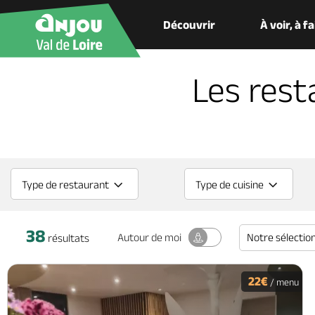
Découvrir
À voir, à f
Les rest
Type de restaurant
Type de cuisine
38
Notre sélectio
Autour
de moi
résultats
22€
/ menu