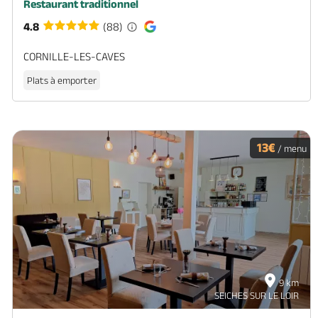
Restaurant traditionnel
4.8
(88)
CORNILLE-LES-CAVES
Plats à emporter
13€
/ menu
9 km
SEICHES SUR LE LOIR