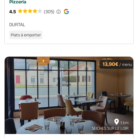
Pizzeria
4.5
(305)
DURTAL
Plats à emporter
13,90€
/ menu
1 km
SEICHES SUR LE LOIR