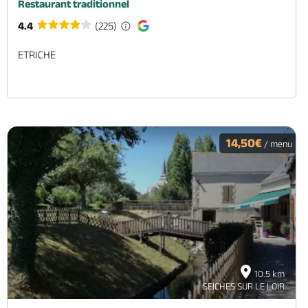
Restaurant traditionnel
4.4
(225)
ETRICHE
14,50€
/ menu
10.5 km
SEICHES SUR LE LOIR