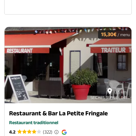
15,30€
/ menu
13.5 km
SEICHES SUR LE LOIR
Restaurant & Bar La Petite Fringale
Restaurant traditionnel
4.2
(322)