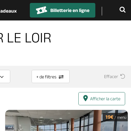
Billetterie en ligne
 cadeaux
R LE LOIR
Effacer
+ de filtres
Afficher la carte
19€
/ menu