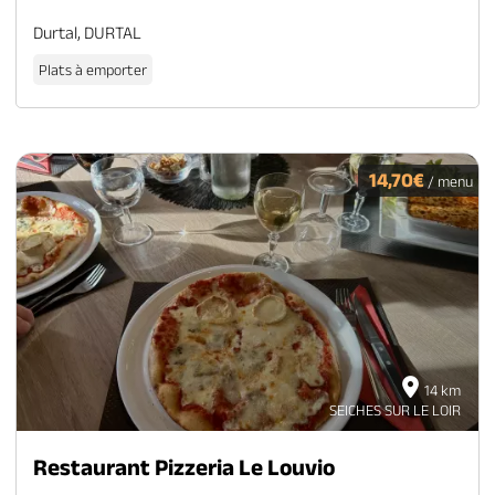
Durtal, DURTAL
Plats à emporter
14,70€
/ menu
14 km
SEICHES SUR LE LOIR
Restaurant Pizzeria Le Louvio