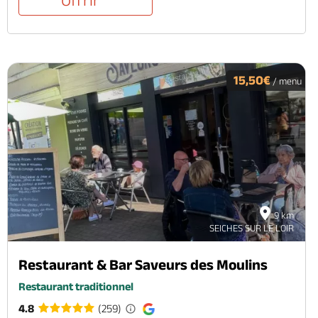
15,50€
/ menu
9 km
SEICHES SUR LE LOIR
Restaurant & Bar Saveurs des Moulins
Restaurant traditionnel
4.8
(259)