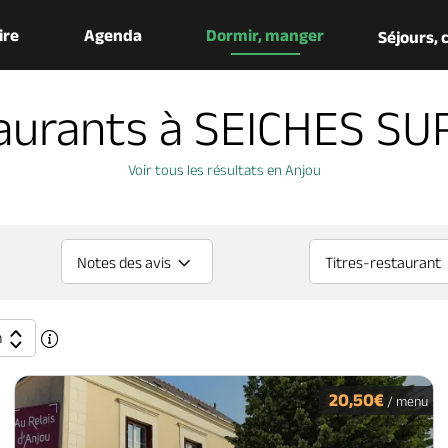
aire
Agenda
Dormir, manger
Séjours,
aurants à SEICHES SU
Voir tous les résultats en Anjou
Notes des avis
Titres-restaurant
n
20,50€
/ menu